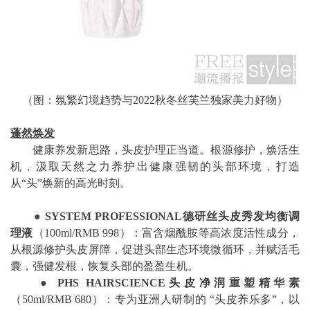
（图：氛繁幻境趋势与2022秋冬丝芙兰独家美力好物）
蓬然焕发
健康养发新思路，头皮护理正当道。根源修护，焕活生
机，汲取天然之力养护出健康强韧的头部环境，打造
从“头”焕新的高光时刻。
●
SYSTEM PROFESSIONAL
德研丝头皮秀发均衡调
理液
（100ml/RMB 998）：富含烟酰胺等高浓度活性成分，
从根源修护头皮屏障，促进头部生态环境微循环，并赋活毛
囊，强健发根，恢复头部的盈盈生机。
●
PHS HAIRSCIENCE
头皮净润重塑精华素
（50ml/RMB 680）：专为亚洲人研制的 “头皮养乐多”，以