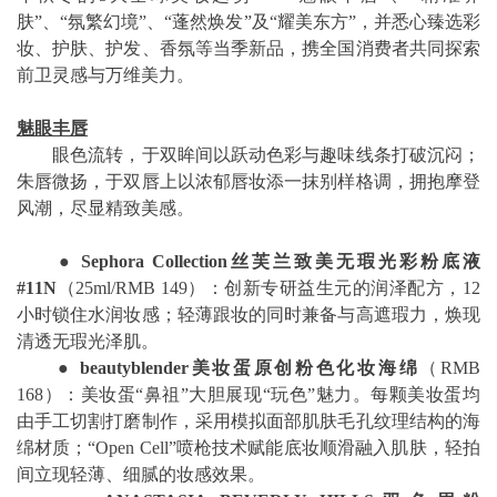
肤”、“氛繁幻境”、“蓬然焕发”及“耀美东方”，并悉心臻选彩
妆、护肤、护发、香氛等当季新品，携全国消费者共同探索
前卫灵感与万维美力。
魅眼丰唇
眼色流转，于双眸间以跃动色彩与趣味线条打破沉闷；
朱唇微扬，于双唇上以浓郁唇妆添一抹别样格调，拥抱摩登
风潮，尽显精致美感。
●
Sephora Collection
丝芙兰致美无瑕光彩粉底液
#11N
（25ml/RMB 149）：创新专研益生元的润泽配方，12
小时锁住水润妆感；轻薄跟妆的同时兼备与高遮瑕力，焕现
清透无瑕光泽肌。
●
beautyblender
美妆蛋原创粉色化妆海绵
（RMB
168）：美妆蛋“鼻祖”大胆展现“玩色”魅力。每颗美妆蛋均
由手工切割打磨制作，采用模拟面部肌肤毛孔纹理结构的海
绵材质；“Open Cell”喷枪技术赋能底妆顺滑融入肌肤，轻拍
间立现轻薄、细腻的妆感效果。