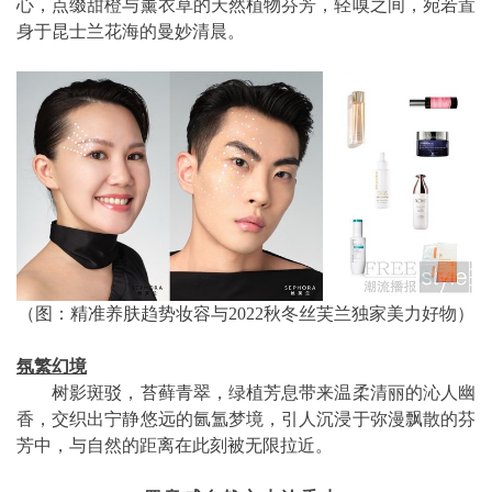
心，点缀甜橙与薰衣草的天然植物芬芳，轻嗅之间，宛若置
身于昆士兰花海的曼妙清晨。
（图：精准养肤趋势妆容与2022秋冬丝芙兰独家美力好物）
氛繁幻境
树影斑驳，苔藓青翠，绿植芳息带来温柔清丽的沁人幽
香，交织出宁静悠远的氤氲梦境，引人沉浸于弥漫飘散的芬
芳中，与自然的距离在此刻被无限拉近。