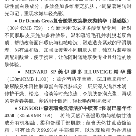
破性蛋白质成分，多效叠加多维奢宠肌肤，4周显著逆转时
光印记，重现水嫩年轻光彩。
●
Dr Dennis Gross
复合酸双效焕肤次抛精华（基础版）
（30片/RMB 759）：创新运用低浓度多酸复配专利，针对
不同肌肤皮层施加多种效果。温和疏通毛孔并剥脱老废角
质，帮助改善面部瑕疵与粗糙暗沉，塑造透亮紧致的平滑肌
理。另有温和版、加强版覆盖不同肌肤人群，独立片装精准
调配刷酸量，便于携带，让你随时随地享受专业且舒适的焕
肤体验。
●
MENARD SP
美伊娜多
ILLUNEIGE
精华露
（130ml/RMB 1,100）：蕴含芍药花菁萃、GLII萃取精华、
玻尿酸及水溶性胶原蛋白等养肤成分，层层深入滋养水润，
修护干燥、松弛、暗淡等时光痕迹，令肌肤舒润充盈、再现
紧滑青春美肌。亦适用于眼周，轻松唤醒明亮双眸。
●
SENSORI+
森索瑞免洗清洁护手喷雾
#
图翁巴嘉年华
4350
（30ml/RMB 168）：将纯天然芦荟提取物与植物甘油
成分有机相融，柔和舒缓手部肌肤；蕴含天然甘蔗蒸馏酒
精，可有效杀灭99.9%的手部细菌。以玫瑰原精为香调核