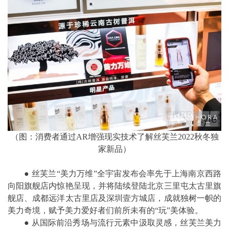
（图：消费者通过AR增强现实技术了解丝芙兰2022秋冬独
家新品）
● 丝芙兰“美力万维”全宇宙发布会率先于上海南京西路
向阳旗舰店内惊艳呈现，并将陆续登陆北京三里屯太古里旗
舰店、成都远洋太古里店及深圳壹方城店，成就独树一帜的
美力奇境，赋予美力爱好者们前所未有的“玩”美体验。
●
从国际前沿秀场与流行元素中汲取灵感，丝芙兰美力