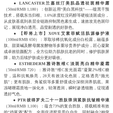
●
LANCASTER
兰嘉丝汀美肌晶透祛斑精华露
（50ml/RMB 1,180）：创新运用“美白黑科技”——噬黑干预
技术，搭载东当归根、1.6%浓度红没药醇等硬核淡斑成分，
从皮肤基底到表层全链路抑制黑色素生成，速效攻克色斑印
记，展现净白透亮、晶莹剔透的好肤色。
●
【即将上市】
XOVE
艾素菲赋活肌源修护液
（100ml/RMB 650）：萃取珍稀抗氧化成分白松露，融蕴多
肽、甜菜碱及酵母菌发酵物等多重珍贵养护成分，匠心凝聚
成卓效驻颜配方，全方位助力肌肤抗老的同时，修护肌肤屏
障，助力后续护肤成分更好吸收。
●
ESTHEDERM
雅诗敦维
C
淡斑亮白精华凝霜
（50ml/RMB 720）：雅诗敦“维C发光面霜”凝聚2%维C糖
苷，温和抗氧焕亮，28天有效淡化色斑，定格透亮“抛光
肌”；更有肌肽、角鲨烷等多重舒缓成分深彻润养肌底。果
冻啫喱霜质地一抹化水，轻薄透润，瞬时渗透细胞，绽现通
透好气色。
●
PTR
彼得罗夫二十一胜肽弹润紧肤抗皱精华液
（30ml/RMB 1,100）：蕴含73%的复合胜肽，搭载精准有效
的“鸡尾酒”配方，全面促进胶原蛋白自生，同时融合2种突