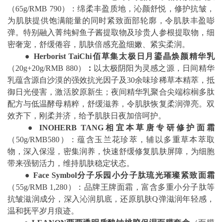
（65g/RMB 790）：绵柔丰盈质地，沁颜舒悦，修护抗皱，
为肌肤提供饱满能量的同时紧致面部轮廓，令肌肤丰盈嘭
弹。特别融入菁纯鲟鱼子酱提取物及珍贵人参根提取物，细
密奢宠，舒缓倦容，肌肤倍感充盈细嫩、紧实柔润。
●
Herborist TaiChi
佰草集太极日月鎏晶焕颜精华乳
（20g+20g/RMB 880）
：
以太极阴阳为灵感之源，日间精华
乳蕴含源自沙漠的强效抗光因子及30余味珍稀草本精萃，抵
御日光侵害，激活胶原新生；夜间精华乳聚合尖端棕榈多肽
配方与低温酵母精粹，舒缓滋养，令肌肤恢复柔润弹亮。双
效齐下，刚柔并济，给予肌肤日夜加倍呵护。
●
INOHERB TANG
相宜本草唐专研修护面霜
（50g/RMB580）：蕴含玉兰花珍萃，辅以多重草本萃取
物，深入保湿，密集润养，快速舒缓修复肌肤屏障，为细胞
带来强韧活力，维持肌肤稳定状态。
●
Face Symbol
分子乐园小分子肽琉光璀璨紧致面霜
（55g/RMB 1,280）：品牌王牌面霜，富含多重小分子肽等
抗皱滋润成分，深入沁润肌底，还原肌肤Q弹滋润年轻感，
温和抚平岁月痕迹。