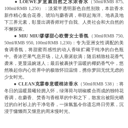
●
LOEWE
罗意威自然之水浓香水
（50ml/RMB 875,
100ml/RMB 1,250）：淡紫半透明新色自然别致，本款香水
新作精心集合花香、琥珀与麝香调，串联起海洋、地表及地
下三界元素，彰显出调香师对于自我、人类社会和大自然的
不懈探索。
●
MIU MIU
缪缪甜心欧蕾女士香氛
（30ml/RMB 750,
50ml/RMB 950, 100ml/RMB 1,230)：专为亚洲女性调配的美
食调香氛，将甜蜜而感性的动人香味贮藏于纯净的白色瓶
中。香浓芒果气息开场，让人垂涎欲滴；随后精致桂花香气
袭来，更显温婉迷人；最后被裹挟于温暖的椰奶香气中，悠
然唤起你内心世界中的极致怀旧温情，携你梦回无忧无虑的
少女时光。
●
CLEAN
克霖春意暖棉浓香水
（50ml/RMB 538）: 将
冬日的温暖晨曦轻拥入怀，绿薄荷与胡椒糅合而成的独特花
香调，在麝香、焚香与香根草的中和之下，散发出被阳光晒
过的白衬衫上的干净皂香，一抹氤氲令你遗忘终日劳累，沉
浸于慵懒而又惬意的周末慢时光。