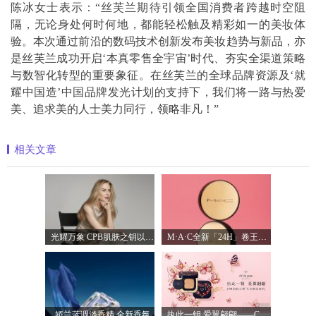
陈冰女士表示：“丝芙兰期待引领全国消费者跨越时空阻
隔，无论身处何时何地，都能轻松触及精彩如一的美妆体
验。本次通过前沿的数码技术创新发布美妆趋势与新品，亦
是丝芙兰成功开启‘本真零售全宇宙’时代、夯实全渠道策略
与数智化转型的重要象征。在丝芙兰的全球品牌资源及‘就
耀中国造’中国品牌发光计划的支持下，我们将一路与热爱
美、追求美的人士美力同行，领略非凡！”
相关文章
光耀万象 CPB肌肤之钥以镜头记录妮可·基
M·A·C全新「24H」卷王金气垫中国首发 实
娇兰蓝调淡香精 全新香氛
执此一钥 爱翼翩翩——CPB肌肤之钥臻献