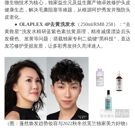
微生物技术为核心，独家益生元及益生菌产物卓效修护头皮
健康生态，解决毛囊阻塞等难题，从根源呵护秀发并预防头
皮老化。
●
OLAPLEX 4P
去黄洗发水
（250ml/RMB 258）：“去
黄救星”洗发水精研蓝紫色素抗黄原理，精准减缓漂染后头
发褪色、发黄等问题；搭载独家专利二硫键“黑科技”，直达
发芯修护受损发质，让多彩秀发持久亮泽迷人。
（图：蓬然焕发趋势妆容与2022秋冬丝芙兰独家美力好物）