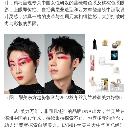
计，精巧呈现专为中国女性研发的蔷薇粉色系及橘棕色系眼
影，上眼即惊艳。自经典层叠造型和西方摩登建筑中汲取设
计灵感，独具一格的皮革与金属元素相得益彰，大胆打破时
尚与彩妆的界限。
（图：耀美东方趋势妆容与2022秋冬丝芙兰独家美力好物）
从“美力万维，非同凡‘想’”的品牌DNA出发，丝芙兰在
深耕中国的17年来，持续秉持探索不止、包容多元的信念，
助力消费者探索自我美力。LVMH-丝芙兰大中华区总经理