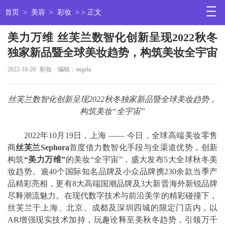
首页
>
美容
>
彩妆
> > 正文
美力万维 丝芙兰数智化创新呈现2022秋冬
独家新品暨全球美妆趋势，构筑美妆全宇宙
2022-10-20
彩妆
编辑：angela
丝芙兰数智化创新呈现
2022
秋冬独家新品暨全球美妆趋势，
构筑美妆
“
全宇宙
”
2022年10月19日，上海 —— 今日，全球高端美妆零售
商
丝芙兰
Sephora
首度借力数智化手段与全渠道优势，创新
构筑
“
美力万维
”
的美妆“全宇宙”，盛大发布5大全球秋冬美
妆趋势。逾40个国际知名品牌及小众品牌携230余款当季产
品精彩亮相，更有8大高端国潮品牌及3大新晋海外新锐品牌
尽释潮流魅力。在现代数字技术与前沿美学的精彩碰撞下，
丝芙兰于上海、北京、成都及深圳四城的限定门店内，以
AR增强现实技术加持，玩趣诠释至美秋冬趋势，引领万千