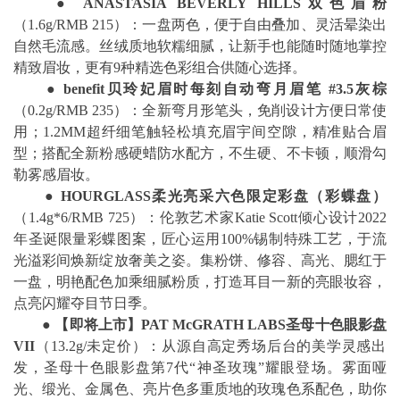
●
ANASTASIA BEVERLY HILLS
双色眉粉
（1.6g/RMB 215）：一盘两色，便于自由叠加、灵活晕染出
自然毛流感。丝绒质地软糯细腻，让新手也能随时随地掌控
精致眉妆，更有9种精选色彩组合供随心选择。
●
benefit
贝玲妃眉时每刻自动弯月眉笔
#3.5
灰棕
（0.2g/RMB 235）：全新弯月形笔头，免削设计方便日常使
用；1.2MM超纤细笔触轻松填充眉宇间空隙，精准贴合眉
型；搭配全新粉感硬蜡防水配方，不生硬、不卡顿，顺滑勾
勒雾感眉妆。
●
HOURGLASS
柔光亮采六色限定彩盘（彩蝶盘）
（1.4g*6/RMB 725）：伦敦艺术家Katie Scott倾心设计2022
年圣诞限量彩蝶图案，匠心运用100%锡制特殊工艺，于流
光溢彩间焕新绽放奢美之姿。集粉饼、修容、高光、腮红于
一盘，明艳配色加乘细腻粉质，打造耳目一新的亮眼妆容，
点亮闪耀夺目节日季。
●
【即将上市】
PAT McGRATH LABS
圣母十色眼影盘
VII
（13.2g/未定价）：从源自高定秀场后台的美学灵感出
发，圣母十色眼影盘第7代“神圣玫瑰”耀眼登场。雾面哑
光、缎光、金属色、亮片色多重质地的玫瑰色系配色，助你