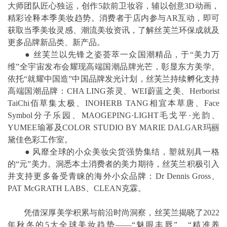
大师团队匠心独运，创作5款前卫妆容，辅以创意3D动画，
精彩诠释本季美妆趋势。消费者于店内参与AR互动，即可
获取当季美妆灵感、潮流美妆资讯，了解丝芙兰环保成就及
更多品牌新品类、新产品。
●
丝芙兰以先锋之姿荟萃一众国潮精品，于“美力万
维”全宇宙发布会耀现高端国潮品牌光芒，彰显东方美学。
依托“就耀中国造”中国品牌发光计划，丝芙兰持续孵化支持
高端国潮品牌：CHA LING茶灵、WEI蔚蓝之美、Herborist
TaiChi佰草集太极、INOHERB TANG相宜本草唐、Face
Symbol分子乐园、MAOGEPING·LIGHT毛戈平·光韵、
YUMEE瑜幂及COLOR STUDIO BY MARIE DALGAR玛丽
黛佳色彩工作室。
●
风靡全球的小众美妆尖货强势集结，塑就别具一格
的“元”美力。洞悉本土消费者的美力期待，丝芙兰积极引入
并支持更多备受青睐的海外小众品牌：Dr Dennis Gross、
PAT McGRATH LABS、CLEAN克霖。
凭借深厚美学积累与前沿时尚洞察，丝芙兰揭晓了2022
年秋冬的5大全球美妆趋势——“魅眼丰唇”、“精准养