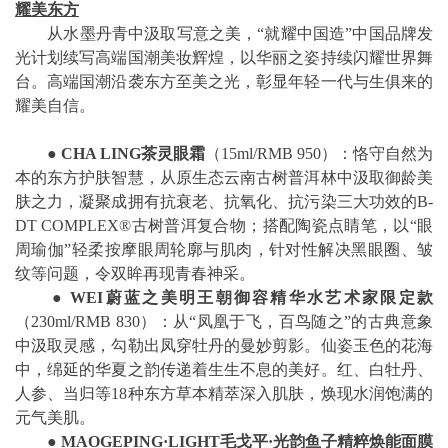
耀美东方
从水墨丹青中汲取写意之美，“就耀中国造”中国品牌发
光计划续写高端国潮美妆辉煌，以华丽之姿持续闪耀世界舞
台。高端国潮沿袭东方至美之光，彰显年轻一代与生俱来的
耀美自信。
●
CHA LING
茶灵眼霜
（15ml/RMB 950）：恪守自然为
本的东方护肤智慧，从原生态云南古树普洱林中汲取御龄美
肤之力，凝聚成拥有抗衰老、抗氧化、抗污染三大功效的B-
DT COMPLEX®古树普洱复合物；搭配陶瓷点睛笔，以“眼
周瑜伽”轻柔按摩眼周轮廓与肌肉，针对性解决黑眼圈、皱
纹等问题，令双眸再现青春神采。
●
WEI
蔚蓝之美明王朝御容精华水艺术家限定款
（230ml/RMB 830）：从“凤凰于飞，百鸟随之”的古典意象
中汲取灵感，勾勒出凤穿牡丹的曼妙剪影。仙姿玉色的花海
中，绵延的华夏之韵传递着生生不息的美好。红、白牡丹、
人参、当归等18种东方草本精萃深入肌肤，焕现水润饱满的
元气美肌。
●
MAOGEPING·LIGHT
毛戈平
·
光韵鱼子精粹焕能面膜