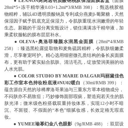
●
LEANON
两两
透明质酸钠桃胶保湿面膜套盒
（面膜
28ml*5+冻干精华液0.03+1.2ml*3/RMB 398）：甄选桃胶植
物精粹，辅以4D透明质酸钠及专利成分燕麦β-葡聚糖，天然
保湿因子赋予肌底充足保湿力，令肌肤重现水润嫩滑的年轻
生态。新颖的干湿分离安瓶设计，锁住满满冻干精华液，加
乘柔软服帖的膜布层层补水。
●
OLEVA+
奥洛菲臻颜水润黑金面膜
（28ml*4/RMB
258）：臻选黑松露提取物和麦角硫因精粹，令肌肤细嫩柔
滑，尽享奢宠呵护。精心选用细密微孔质结构的备长炭面膜
布，更有助于紧实贴合肌肤、清洁毛孔，绽放莹润美丽的动
人水光肌。
●
COLOR STUDIO BY MARIE DALGAR
玛丽黛佳色
彩工作室本色持妆粉底液
#NU02
暖白
（30ml/RMB 399）：
蕴含源自天然的珍稀摩洛哥果油与三重东方草本植物成分，
不闷肤亦不易致痘；巧妙修饰面部瑕疵，塑造宛若天生的肌
肤光泽；微米级色粉搭载双重持妆体系，实现12小时不暗
沉、不斑驳、不假面的“本色”细腻妆感，长效定格无瑕底
妆。
●
YUMEE
瑜幂幻金八色眼影
（9g/RMB 488）：双层设