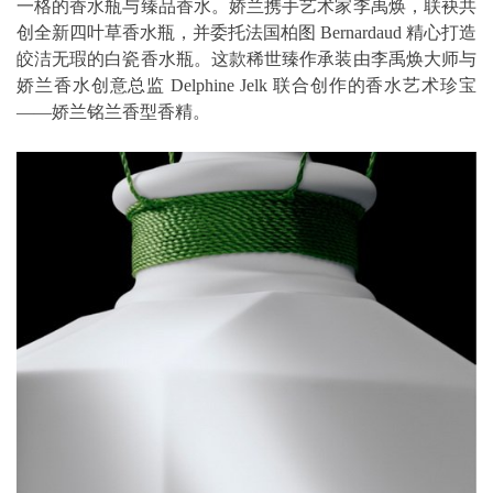
一格的香水瓶与臻品香水。娇兰携手艺术家李禹焕，联袂共
创全新四叶草香水瓶，并委托法国柏图 Bernardaud 精心打造
皎洁无瑕的白瓷香水瓶。这款稀世臻作承装由李禹焕大师与
娇兰香水创意总监 Delphine Jelk 联合创作的香水艺术珍宝
——娇兰铭兰香型香精。