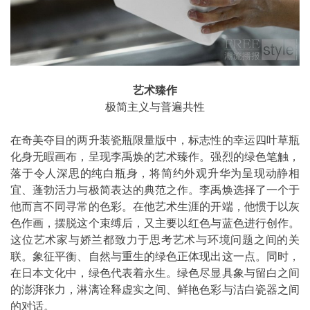
艺术臻作
极简主义与普遍共性
在奇美夺目的两升装瓷瓶限量版中，标志性的幸运四叶草瓶
化身无暇画布，呈现李禹焕的艺术臻作。强烈的绿色笔触，
落于令人深思的纯白瓶身，将简约外观升华为呈现动静相
宜、蓬勃活力与极简表达的典范之作。李禹焕选择了一个于
他而言不同寻常的色彩。在他艺术生涯的开端，他惯于以灰
色作画，摆脱这个束缚后，又主要以红色与蓝色进行创作。
这位艺术家与娇兰都致力于思考艺术与环境问题之间的关
联。象征平衡、自然与重生的绿色正体现出这一点。同时，
在日本文化中，绿色代表着永生。绿色尽显具象与留白之间
的澎湃张力，淋漓诠释虚实之间、鲜艳色彩与洁白瓷器之间
的对话。