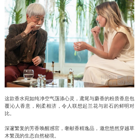
这款香水宛如纯净空气荡涤心灵，鸢尾与麝香的粉质香息包
覆沁人香意，刚柔相济，令人联想起兰花与岩石的鲜明对
比。
深邃繁复的芳香唤醒感官，奢献香精逸品，邀您悠然穿越草
木繁茂的生态自然秘境。