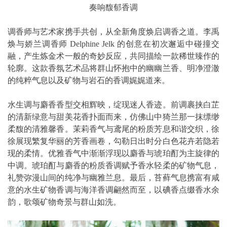
奏响馥郁香调
调香师与艺术家携手共创，从全新角度焕启调香之道。李禹
焕与娇兰调香师 Delphine Jelk 的创意在初次邂逅中碰撞交
融，产生炼金术一般的奇妙反应，共同描绘一款稀世臻作的
轮廓。这款香氛艺术品将群山怀抱中的幽幽兰香、明净澄澈
的纯粹气息以及矿物与岩石的香调娓娓道来。
水生调与麝香香型交相辉映，绽现迷人香迹。前调裹挟白芷
的清新绿意与甜美花香扑面而来，仿佛山中猗兰那一抹缥缈
柔馥的清雅馨香。茉莉香气与鸢尾的粉质芳息和谐交织，徐
徐展现繁复华丽的芳香画卷，勾勒日出时分白色花卉若隐若
现的柔情。优雅香气中渐渐浮现以麝香与琥珀酊为主旋律的
中调。琥珀酊与麝香的粉质香调赋予香水轻柔的矿物气息，
礼赞弥漫山间的纯净与幽雅兰息。最后，苔藓气息携富有咸
意的水生矿物香调与海洋香调翩然而至，以碘香点缀香水余
韵，歌颂矿物奇景与群山如洗。