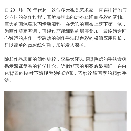
自 20 世纪 70 年代起，这位多元视觉艺术家一直在推行他与
众不同的创作过程，其所展现出的远不止绚丽多彩的笔触。
巨大的画笔蘸取丙烯酸颜料，在无暇的画布上落下第一笔，
为画作奠定基调，再经过严谨细致的层层叠加，最终缔造匠
心独运的杰作。李禹焕的创作手法以色彩的极简应用见长，
只以简单的点或线勾勒，却能发人深省。
除却作品表面的简约纯粹，李禹焕还以深思熟虑的手法缓缓
揭示深邃复杂的哲学理念。近似矩形的图案略显圆润，在白
色背景的映衬下隐现微妙的瑕疵，巧妙诠释画家的精妙手
法。