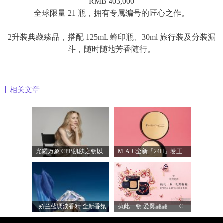
RMB 403,000
全球限量 21 瓶，拥有专属编号的匠心之作。
2升装典藏臻品，搭配 125mL 蜂印瓶、30ml 旅行装及分装漏
斗，随时随地芳香随行。
相关文章
光耀万象 CPB肌肤之钥以镜头记录妮可·基
M·A·C全新「24H」卷王金气垫中国首发 实
娇兰蓝调淡香精 全新香氛
执此一钥 爱翼翩翩——CPB肌肤之钥臻献