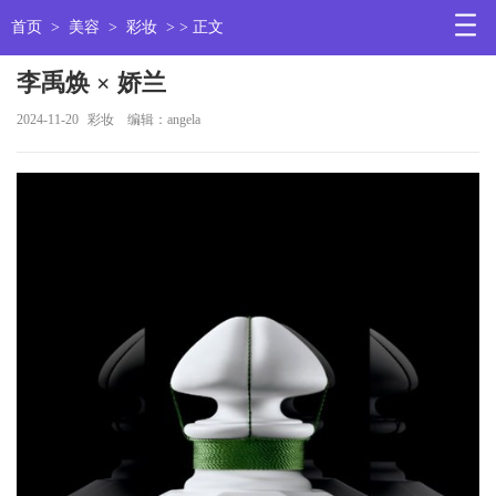
首页
>
美容
>
彩妆
> > 正文
李禹焕 × 娇兰
2024-11-20
彩妆
编辑：angela