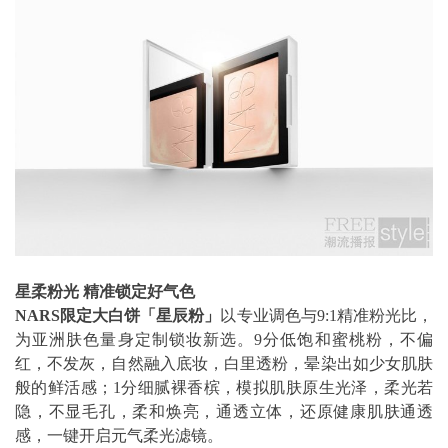
星柔粉光
精准锁定好气色
NARS
限定大白饼「星辰粉」
以专业调色与9:1精准粉光比，
为亚洲肤色量身定制锁妆新选。9分低饱和蜜桃粉，不偏
红，不发灰，自然融入底妆，白里透粉，晕染出如少女肌肤
般的鲜活感；1分细腻裸香槟，模拟肌肤原生光泽，柔光若
隐，不显毛孔，柔和焕亮，通透立体，还原健康肌肤通透
感，一键开启元气柔光滤镜。