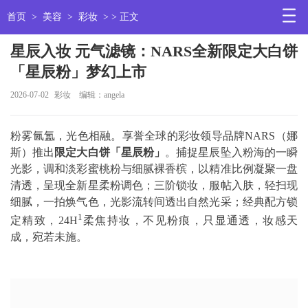
首页
>
美容
>
彩妆
> > 正文
星辰入妆 元气滤镜：NARS全新限定大白饼
「星辰粉」梦幻上市
2026-07-02
彩妆
编辑：angela
粉雾氤氲，光色相融。享誉全球的彩妆领导品牌NARS（娜
斯）推出
限定大白饼「星辰粉」
。捕捉星辰坠入粉海的一瞬
光影，调和淡彩蜜桃粉与细腻裸香槟，以精准比例凝聚一盘
清透，呈现全新星柔粉调色；三阶锁妆，服帖入肤，轻扫现
细腻，一拍焕气色，光影流转间透出自然光采；经典配方锁
1
定精致，24H
柔焦持妆，不见粉痕，只显通透，妆感天
成，宛若未施。