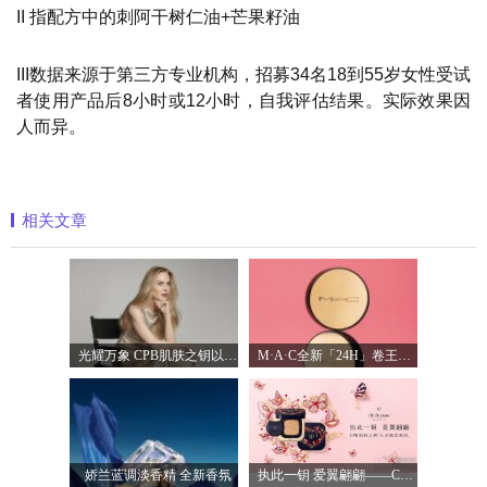
II 指配方中的刺阿干树仁油+芒果籽油
III数据来源于第三方专业机构，招募34名18到55岁女性受试
者使用产品后8小时或12小时，自我评估结果。实际效果因
人而异。
相关文章
光耀万象 CPB肌肤之钥以镜头记录妮可·基
M·A·C全新「24H」卷王金气垫中国首发 实
娇兰蓝调淡香精 全新香氛
执此一钥 爱翼翩翩——CPB肌肤之钥臻献