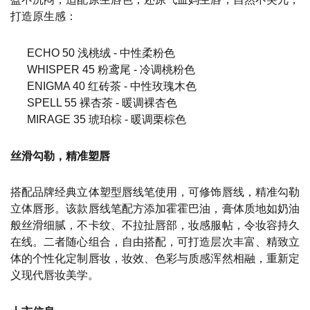
打造原生感：
ECHO 50 浅桃绒 - 中性柔粉色
WHISPER 45 粉鸢尾 - 冷调桃粉色
ENIGMA 40 红砖茶 - 中性玫瑰木色
SPELL 55 裸杏茶 - 暖调裸杏色
MIRAGE 35 琥珀棕 - 暖调栗棕色
丝滑勾勒，精准塑唇
搭配品牌经典立体塑型唇线笔使用，可修饰唇线，精准勾勒
立体唇形。该款唇线笔配方添加霍霍巴油，膏体质地如奶油
般丝滑细腻，不卡纹、不拉扯唇部，妆感服帖，令妆容持久
在线。二者随心组合，自由搭配，可打造层次丰富、精致立
体的个性化定制唇妆，妆效、色彩与质感浑然相融，重新定
义现代唇妆美学。