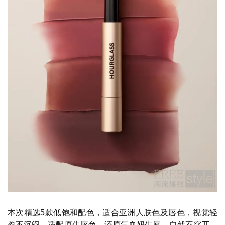
本次精选5款低饱和配色，适合亚洲人肤色及唇色，视觉轻
盈不沉闷，适配原生唇色，还原气血妈生唇，自然不突兀，