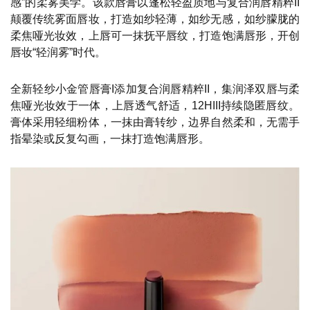
感”的柔雾美学。该款唇膏以蓬松轻盈质地与复合润唇精粹II
颠覆传统雾面唇妆，打造如纱轻薄，如纱无感，如纱朦胧的
柔焦哑光妆效，上唇可一抹抚平唇纹，打造饱满唇形，开创
唇妆“轻润雾”时代。
全新轻纱小金管唇膏I添加复合润唇精粹II，集润泽双唇与柔
焦哑光妆效于一体，上唇透气舒适，12HIII持续隐匿唇纹。
膏体采用轻细粉体，一抹由膏转纱，边界自然柔和，无需手
指晕染或反复勾画，一抹打造饱满唇形。