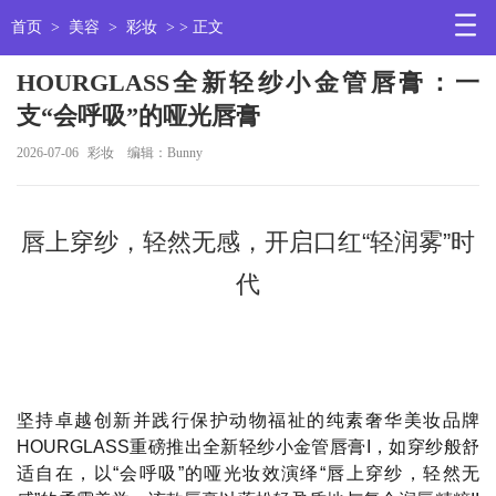
首页
>
美容
>
彩妆
> > 正文
HOURGLASS全新轻纱小金管唇膏：一
支“会呼吸”的哑光唇膏
2026-07-06
彩妆
编辑：Bunny
唇上穿纱，轻然无感，开启口红“轻润雾”时
代
坚持卓越创新并践行保护动物福祉的纯素奢华美妆品牌
HOURGLASS重磅推出全新轻纱小金管唇膏I，如穿纱般舒
适自在，以“会呼吸”的哑光妆效演绎“唇上穿纱，轻然无