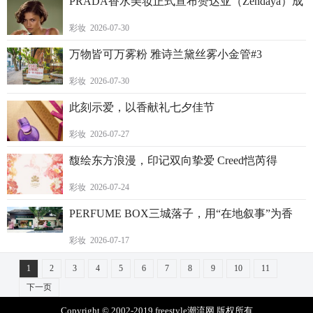
PRADA香水美妆正式宣布赞达亚（Zendaya）成
彩妆 2026-07-30
万物皆可万雾粉 雅诗兰黛丝雾小金管#3
彩妆 2026-07-30
此刻示爱，以香献礼七夕佳节
彩妆 2026-07-27
馥绘东方浪漫，印记双向挚爱 Creed恺芮得
彩妆 2026-07-24
PERFUME BOX三城落子，用“在地叙事”为香
彩妆 2026-07-17
1
2
3
4
5
6
7
8
9
10
11
下一页
Copyright © 2002-2019 freestyle潮流网 版权所有