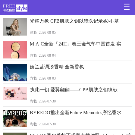
>
光耀万象 CPB肌肤之钥以镜头记录妮可·基
彩妆 2026-08-05
M·A·C全新「24H」卷王金气垫中国首发 实
彩妆 2026-08-04
娇兰蓝调淡香精 全新香氛
彩妆 2026-08-03
执此一钥 爱翼翩翩——CPB肌肤之钥臻献
彩妆 2026-07-30
BYREDO推出全新Future Memories序忆香水
彩妆 2026-07-30