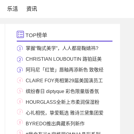
乐活
资讯
TOP榜单
掌握“鞠式美学”，人人都是鞠婧祎?
CHRISTIAN LOUBOUTIN 路铂廷美
妆FÉTICHE原欲系列 映日青
阿玛尼「红管」唇釉再添新色 致敬经
典 溯源传奇
CLAIRE FOY亮相第29届美国演员工
会奖 妆容由NARS与明
缤纷春日 diptyque 彩色限量版香氛
蜡烛 4月30日正式
HOURGLASS全新上市柔润保湿粉
底液
心礼相悦，挚爱甄选 雅诗兰黛集团爱
意买手店空
BYREDO推出典藏系列新作