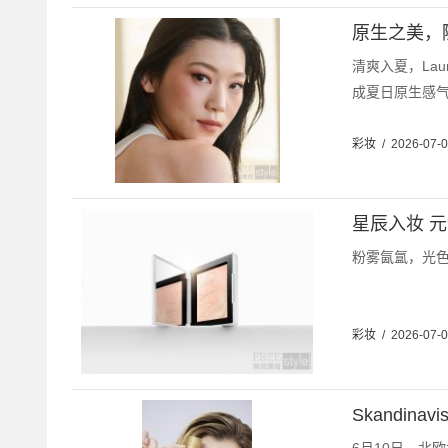
原生之美，随性
清爽入夏，Lau
成夏日原生感气血
彩妆
/
2026-07-
星辰入妆 
粉雾氤氲，光色相
彩妆
/
2026-07-
Skandina