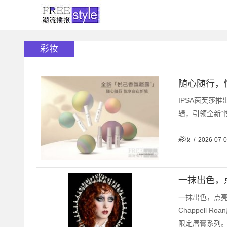
彩妆
随心随行，
IPSA茵芙莎
辑，引领全新“悦
彩妆
/
2026-07-
一抹出色，点
一抹出色，点亮
Chappell 
限定唇膏系列。.