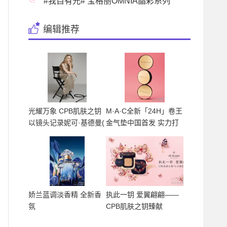
#我自有光# 宝格丽OMNIA晶彩系列
限时展览于上海焕
编辑推荐
光耀万象 CPB肌肤之钥
M·A·C全新「24H」卷王
以镜头记录妮可·基德曼(
金气垫中国首发 实力打
造整
娇兰蓝调淡香精 全新香
执此一钥 爱翼翩翩——
氛
CPB肌肤之钥臻献
2026「七夕