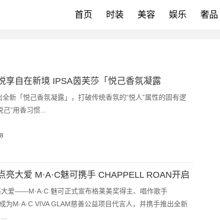
首页
时装
美容
娱乐
奢品
悦享自在新境 IPSA茵芙莎「悦己香氛凝露
推出全新「悦己香氛凝露」，打破传统香氛的“悦人”属性的固有逻
己”用香习惯...
08
亮大爱 M·A·C魅可携手 CHAPPELL ROAN开启
大爱——M·A·C 魅可正式宣布格莱美奖得主、唱作歌手
Roan成为M·A·C VIVA GLAM慈善公益项目代言人，并携手推出全新
..