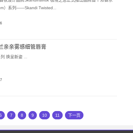
香氛设计品牌Skandinavisk 极境之息正式推出品牌首个浓香水
um）系列——Skandi Twisted...
26
兰亲亲雾感细管唇膏
 焕呈新姿 ...
17
6
7
8
9
10
11
下一页