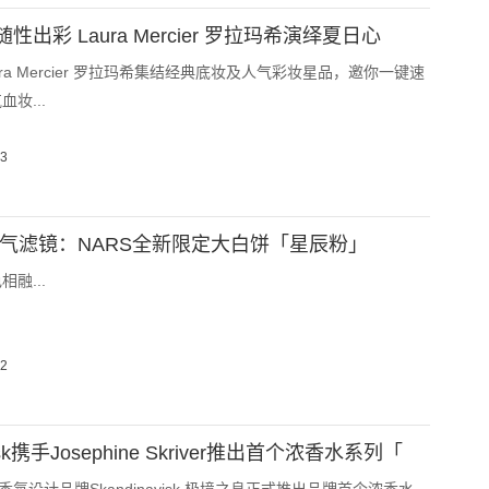
出彩 Laura Mercier 罗拉玛希演绎夏日心
ra Mercier 罗拉玛希集结经典底妆及人气彩妆星品，邀你一键速
妆...
03
元气滤镜：NARS全新限定大白饼「星辰粉」
融...
02
visk携手Josephine Skriver推出首个浓香水系列「