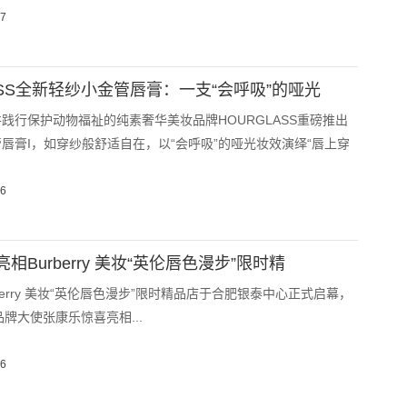
07
ASS全新轻纱小金管唇膏：一支“会呼吸”的哑光
践行保护动物福祉的纯素奢华美妆品牌HOURGLASS重磅推出
唇膏I，如穿纱般舒适自在，以“会呼吸”的哑光妆效演绎“唇上穿
06
相Burberry 美妆“英伦唇色漫步”限时精
berry 美妆“英伦唇色漫步”限时精品店于合肥银泰中心正式启幕，
美妆品牌大使张康乐惊喜亮相...
06