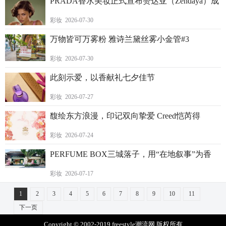
PRADA香水美妆正式宣布赞达亚（Zendaya）成
彩妆 2026-07-30
万物皆可万雾粉 雅诗兰黛丝雾小金管#3
彩妆 2026-07-30
此刻示爱，以香献礼七夕佳节
彩妆 2026-07-27
馥绘东方浪漫，印记双向挚爱 Creed恺芮得
彩妆 2026-07-24
PERFUME BOX三城落子，用“在地叙事”为香
彩妆 2026-07-17
1
2
3
4
5
6
7
8
9
10
11
下一页
Copyright © 2002-2019 freestyle潮流网 版权所有