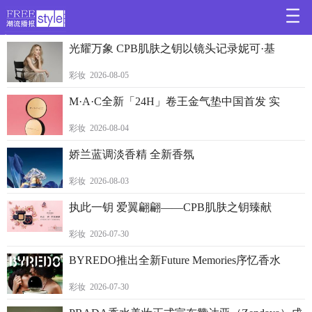
>
光耀万象 CPB肌肤之钥以镜头记录妮可·基
彩妆 2026-08-05
M·A·C全新「24H」卷王金气垫中国首发 实
彩妆 2026-08-04
娇兰蓝调淡香精 全新香氛
彩妆 2026-08-03
执此一钥 爱翼翩翩——CPB肌肤之钥臻献
彩妆 2026-07-30
BYREDO推出全新Future Memories序忆香水
彩妆 2026-07-30