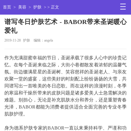
首页
>
美容
>
护肤
> > 正文
谱写冬日护肤艺术 - BABOR带来圣诞暖心
爱礼
2019-11-28
护肤
编辑：angela
作为充满甜蜜幸福的节日，圣诞承载了很多人心中的珍贵记
忆。在每个圣诞来临之际，大街小巷都散发着浓郁的温馨气
氛。街边缀满星星的圣诞树、笑容慈祥的圣诞老人、与亲友
欢聚一堂的盛宴，这些美好的时刻配上纷纷扬扬的大雪，共
同谱写出一首唯美的冬日恋歌。而在这样的浪漫时刻，冬季
的寒温和干燥所带来的皮肤问题是诸多爱美人士急需解决的
难题。别担心，无论是补充肌肤水分和养分，还是重塑青春
光泽，BABOR都能为消费者提供适合全面完善的专业冬季
肌肤护理。
身为德系护肤专家的BABOR一直以来秉持科学、严谨和功