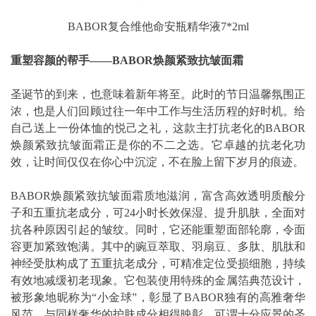
BABOR复合维他命安瓶精华液7*2ml
重塑容颜的帮手——BABOR焕颜紧致抗皱面霜
圣诞节的到来，也意味着新年将至。此时的节日温馨氛围正
浓，也是人们回顾过往一年中工作与生活历程的好时机。给
自己送上一份体恤的悦己之礼，这款主打抗老化的BABOR
焕颜紧致抗皱面霜正是你的不二之选。它卓越的抗老化功
效，让时间仅仅在你心中沉淀，不在脸上留下岁月的痕迹。
BABOR焕颜紧致抗皱面霜质地滋润，富含高效透明质酸分
子和五重抗老成分，可24小时长效保湿、提升肌肤，全面对
抗各种原因引起的皱纹。同时，它还能重塑面部轮廓，令面
容更加紧致饱满。其中的豌豆萃取、羽扇豆、多肽、肌肽和
神经受肽构成了五重抗老成分，可精准定位受损细胞，持续
有效地减缓初老现象。它包装使用特殊的金属箔典范设计，
被形象地昵称为“小金球”，彰显了BABOR独有的高雅奢华
风范，与同样奢华的护肤成分相得映彰，可谓十分应景的圣