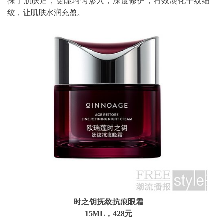
抹于肌肤后，更能均匀渗入，深度修护，有效淡化干纹细
纹，让肌肤水润充盈。
时之钥抚纹抗痕眼霜
15ML，428元