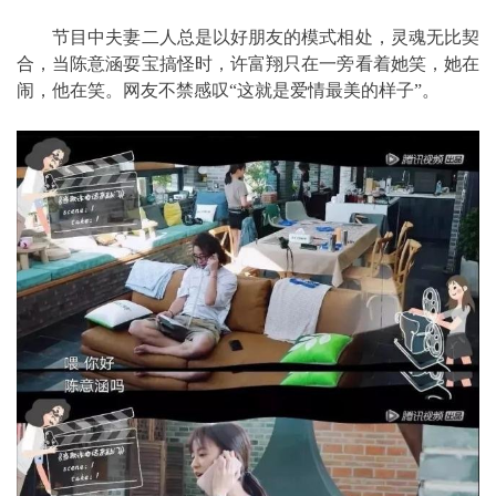
节目中夫妻二人总是以好朋友的模式相处，灵魂无比契
合，当陈意涵耍宝搞怪时，许富翔只在一旁看着她笑，她在
闹，他在笑。网友不禁感叹“这就是爱情最美的样子”。