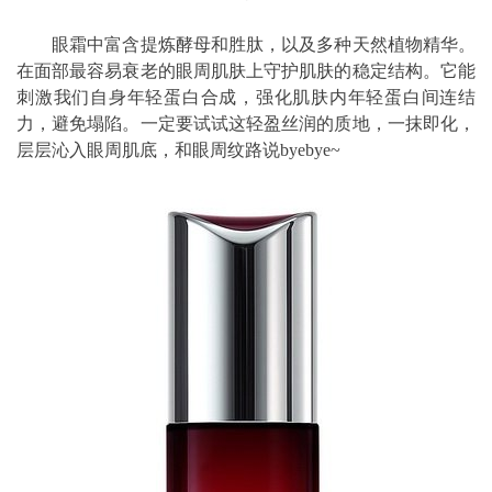
眼霜中富含提炼酵母和胜肽，以及多种天然植物精华。
在面部最容易衰老的眼周肌肤上守护肌肤的稳定结构。它能
刺激我们自身年轻蛋白合成，强化肌肤内年轻蛋白间连结
力，避免塌陷。一定要试试这轻盈丝润的质地，一抹即化，
层层沁入眼周肌底，和眼周纹路说byebye~