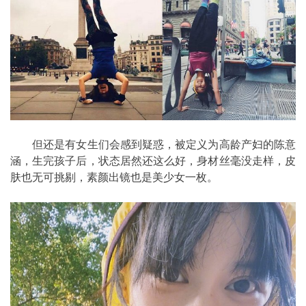
但还是有女生们会感到疑惑，被定义为高龄产妇的陈意
涵，生完孩子后，状态居然还这么好，身材丝毫没走样，皮
肤也无可挑剔，素颜出镜也是美少女一枚。