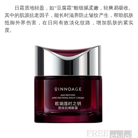
日霜质地轻盈，如“豆腐霜”般细腻柔嫩，轻爽易吸收。
其中的肌源抗老因子，能长时滋养防止皱纹产生，帮助肌肤
抵御外界伤害，在日间有效淡化纹路，增加肌肤的紧实
度。