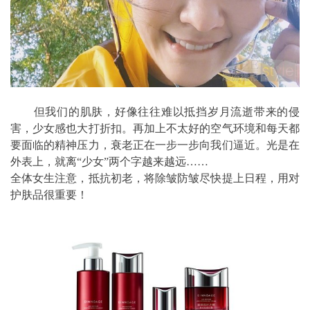
但我们的肌肤，好像往往难以抵挡岁月流逝带来的侵
害，少女感也大打折扣。再加上不太好的空气环境和每天都
要面临的精神压力，衰老正在一步一步向我们逼近。光是在
外表上，就离“少女”两个字越来越远……
全体女生注意，抵抗初老，将除皱防皱尽快提上日程，用对
护肤品很重要！