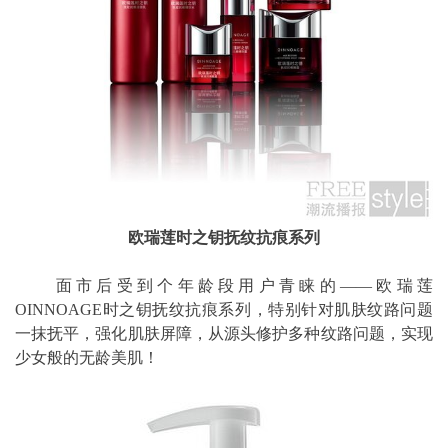
欧瑞莲时之钥抚纹抗痕系列
面市后受到个年龄段用户青睐的——欧瑞莲
OINNOAGE时之钥抚纹抗痕系列，特别针对肌肤纹路问题
一抹抚平，强化肌肤屏障，从源头修护多种纹路问题，实现
少女般的无龄美肌！