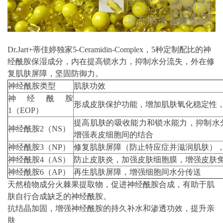
Dr.Jart+蒂佳婷独家5-Ceramidin-Complex，5种定制配比的神
经酰胺保湿成分，内在提高锁水力，抑制水分流失，外在修
复肌肤屏障，坚固防御力。
神经酰胺类型
肌肤功效
神经酰胺
形成皮肤保护功能，增加肌肤氧化稳定性
1（EOP）
提高肌肤的吸收能力和锁水能力，抑制水
神经酰胺2（NS）
增强表皮细胞间的结合
神经酰胺3（NP）
修复肌肤屏障（防止特应症并滋润肌肤）
神经酰胺4（AS）
防止皮肤炎，加强皮肤细胞膜，增强皮肤
神经酰胺6（AP）
再生肌肤屏障，增强细胞间水分传送
天然植物成分火棘果提取物，促进神经酰胺合成，有助于肌
肤自行合成缺乏的神经酰胺。
抗结晶加固，增强神经酰胺的持久补水和渗透功效，提升亲
肤