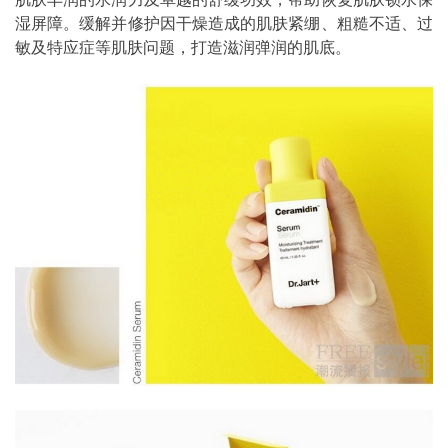
湿屏障。缓解并修护因干燥造成的肌肤紧绷、粗糙不适、过
敏及特应症等肌肤问题，打造滋润弹润的肌底。