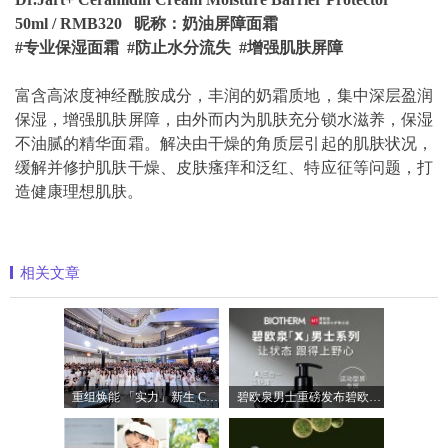
50ml / RMB320 昵称：奶油屏障面霜
#专业保湿面霜 #防止水分流失 #增强肌肤屏障
富含高浓度神经酰胺成分，丰润的奶霜质地，集中深层盈润
保湿，增强肌肤屏障，由外而内为肌肤充分锁水滋养，保湿
不油腻的精华面霜。解决由干燥的角质层引起的肌肤状况，
缓解并修护肌肤干燥、皮肤瘙痒和泛红、特应征等问题，打
造健康理想肌肤。
相关文章
重组焕能 「实力」新生 Clinique倩碧携手品
碧欧泉男士重磅发布碧欧泉「X」男士系列