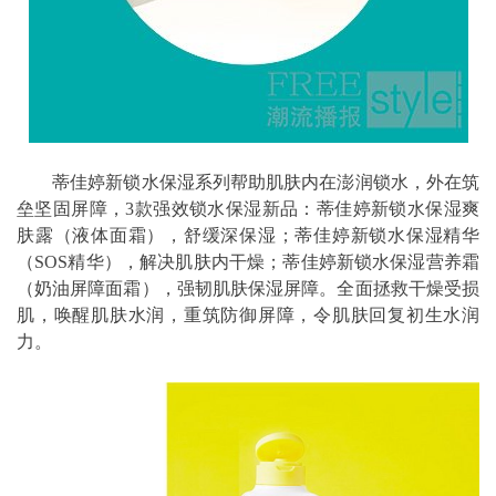
蒂佳婷新锁水保湿系列帮助肌肤内在澎润锁水，外在筑
垒坚固屏障，3款强效锁水保湿新品：蒂佳婷新锁水保湿爽
肤露（液体面霜），舒缓深保湿；蒂佳婷新锁水保湿精华
（SOS精华），解决肌肤内干燥；蒂佳婷新锁水保湿营养霜
（奶油屏障面霜），强韧肌肤保湿屏障。全面拯救干燥受损
肌，唤醒肌肤水润，重筑防御屏障，令肌肤回复初生水润
力。