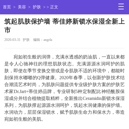
首页
>
美容
>
护肤
> > 正文
筑起肌肤保护墙 蒂佳婷新锁水保湿全新上
市
2020-03-31
护肤
编辑：angela
宛如初生般的润弹，充满水透感的奶油肌，一直以来都
是令人心驰神往的理想肌肤状态。充满源源水润呵护的肌
肤，即使在季节变换交替或是令肌肤不适的环境中，都能时
刻保持水嘟嘟的Q弹健康。2020年春季，以创新护肤技术结
合潮流艺术时尚，为肌肤问题提供专业级护肤方案的护肤艺
术家Dr.Jart+蒂佳婷品牌，专业研制5种定制配比神经酰胺保
湿成分并结合植物提取精粹，全新推出Ceramidin新锁水保湿
系列，为肌肤撑起源源水润呵护，筑起水润健康的保护墙。
水润动力，层层保湿锁水，赋予肌肤生命力和保水力，蒂造
宛如初生般的美肌。