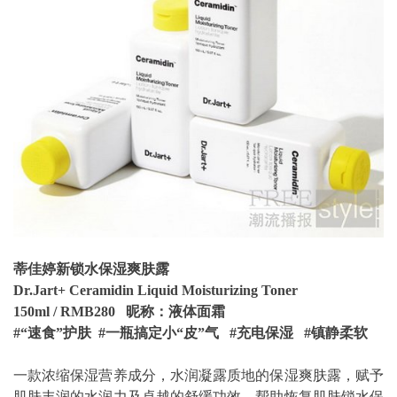
蒂佳婷新锁水保湿爽肤露
Dr.Jart+ Ceramidin Liquid Moisturizing Toner
150ml / RMB280 昵称：液体面霜
#“速食”护肤 #一瓶搞定小“皮”气 #充电保湿 #镇静柔软
一款浓缩保湿营养成分，水润凝露质地的保湿爽肤露，赋予
肌肤丰润的水润力及卓越的舒缓功效，帮助恢复肌肤锁水保