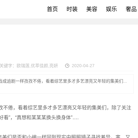
首页
时装
美容
娱乐
奢品
！
关键字：
欧瑞莲
,
优萃佳颜
,
亮妍
2020-04-27
当成追剧一样孜孜不倦，看着综艺里多才多艺漂亮又年轻的集美们...
孜孜不倦，看着综艺里多才多艺漂亮又年轻的集美们，除了关注
看”，“真想和某某某换头换身体”….
集美们是否和小编一样回到现实中照照镜子寻找差异。害，又