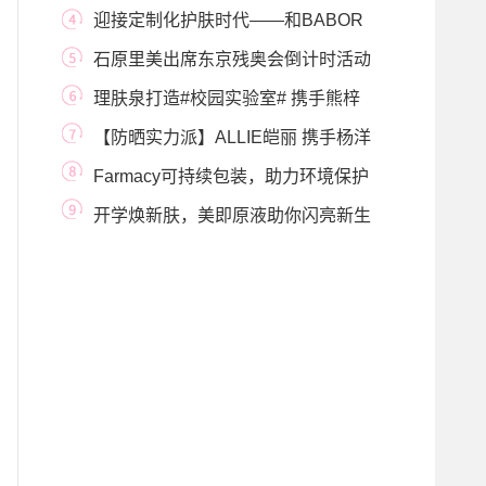
世界各地艺术
迎接定制化护肤时代——和BABOR
芭宝一起科学洁肤
石原里美出席东京残奥会倒计时活动
青春活力秀
理肤泉打造#校园实验室# 携手熊梓
淇与你一起
【防晒实力派】ALLIE皑丽 携手杨洋
共同守护你的
Farmacy可持续包装，助力环境保护
开学焕新肤，美即原液助你闪亮新生