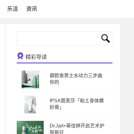
乐活
资讯
精彩导读
碧欧泉男士水动力三步曲
你的
IPSA茵芙莎「粘土身体磨
砂膏」
Dr.Jart+蒂佳婷开启艺术护
肤新征