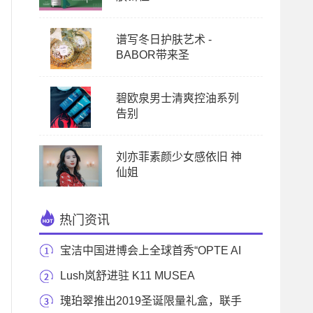
谱写冬日护肤艺术 -
BABOR带来圣
碧欧泉男士清爽控油系列
告别
刘亦菲素颜少女感依旧 神
仙姐
热门资讯
宝洁中国进博会上全球首秀“OPTE AI
素颜仪”，宝
Lush岚舒进驻 K11 MUSEA
瑰珀翠推出2019圣诞限量礼盒，联手