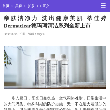
首页
>
美容
>
护肤
> > 正文
亲肤洁净力 洗出健康美肌 蒂佳婷
Dermaclear德玛珂清洁系列全新上市
2020-06-05
护肤
编辑：angela
步入夏日，阳光日益炙热，空气闷热难耐，日常生活中
的大气污染、特殊时期的防护措施，无一不在透支着肌肤的
健康力，肌肤状态备受外部环境的影响。致力于缔造肌肤健