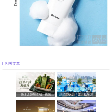
相关文章
「悦木之源轻食栈」携第四代菌菇水轻盈
超级B5火力「蓝」截乐园登陆长沙，理肤