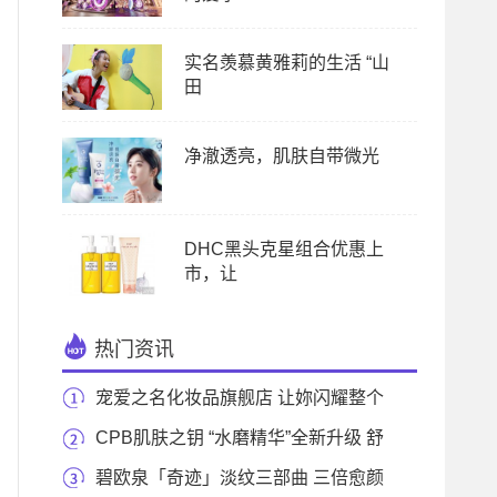
实名羡慕黄雅莉的生活 “山
田
净澈透亮，肌肤自带微光
DHC黑头克星组合优惠上
市，让
热门资讯
宠爱之名化妆品旗舰店 让妳闪耀整个
夏天
CPB肌肤之钥 “水磨精华”全新升级 舒
缓控油 缔
碧欧泉「奇迹」淡纹三部曲 三倍愈颜