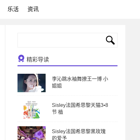
乐活
资讯
精彩导读
李沁跳水袖舞撩王一博 小
姐姐
Sisley法国希思黎天猫3•8
节 植
Sisley法国希思黎黑玫瑰
的爱予