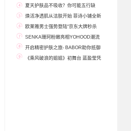
力 加乘解决
夏天护肤品不吸收？你可能五行缺
它！
焕活净透肌从洁肤开始 菲诗小铺全新
推出米水清
欧莱雅男士强势登陆“京东大牌秒杀
日”——推
SENKA珊珂粉嫩亮相YOHOOD潮流
展 化身时尚Icon
开启精密护肤之旅- BABOR助你抵御
衰老绽现焕颜
《乘风破浪的姐姐》初舞台 蓝盈莹凭
实力出圈