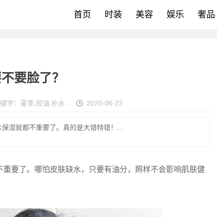
首页
时装
美容
娱乐
奢品
要不要脸了？
键字：
夏季
,
控油
,
补水
2020-06-23
保湿就都不重要了。真的是大错特错！...
重要了。哪怕皮肤缺水，只要有油分，照样不会影响肌肤健