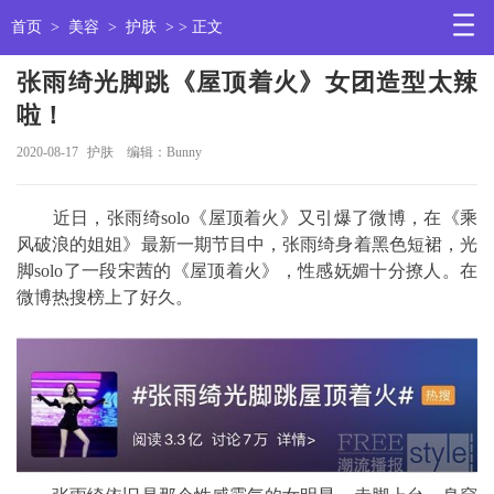
首页
>
美容
>
护肤
> > 正文
张雨绮光脚跳《屋顶着火》女团造型太辣
啦！
2020-08-17
护肤
编辑：Bunny
近日，​​​​张雨绮solo《屋顶着火》又引爆了微博，在《乘
风破浪的姐姐》最新一期节目中，张雨绮身着黑色短裙，光
脚solo了一段宋茜的《屋顶着火》，性感妩媚十分撩人。在
微博热搜榜上了好久。