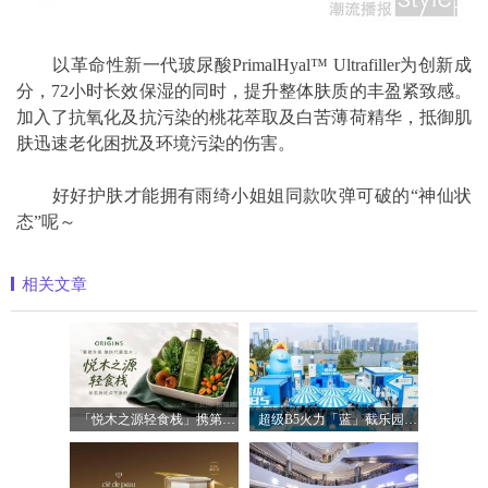
以革命性新一代玻尿酸PrimalHyal™ Ultrafiller为创新成
分，72小时长效保湿的同时，提升整体肤质的丰盈紧致感。
加入了抗氧化及抗污染的桃花萃取及白苦薄荷精华，抵御肌
肤迅速老化困扰及环境污染的伤害。
好好护肤才能拥有雨绮小姐姐同款
吹弹可破的“神仙状
态”呢～
相关文章
「悦木之源轻食栈」携第四代菌菇水轻盈
超级B5火力「蓝」截乐园登陆长沙，理肤