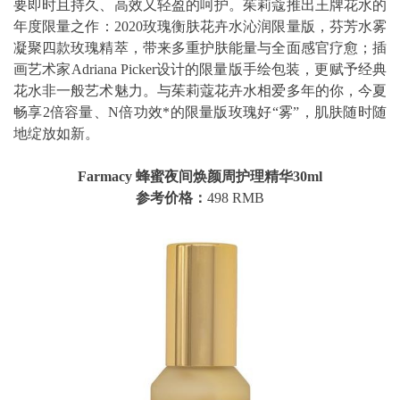
要即时且持久、高效又轻盈的呵护。茱莉蔻推出王牌花水的
年度限量之作：2020玫瑰衡肤花卉水沁润限量版，芬芳水雾
凝聚四款玫瑰精萃，带来多重护肤能量与全面感官疗愈；插
画艺术家Adriana Picker设计的限量版手绘包装，更赋予经典
花水非一般艺术魅力。与茱莉蔻花卉水相爱多年的你，今夏
畅享2倍容量、N倍功效*的限量版玫瑰好“雾”，肌肤随时随
地绽放如新。
Farmacy 蜂蜜夜间焕颜周护理精华30ml
参考价格：
498 RMB