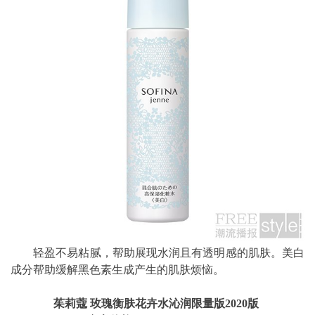
轻盈不易粘腻，帮助展现水润且有透明感的肌肤。美白
成分帮助缓解黑色素生成产生的肌肤烦恼。
茱莉蔻 玫瑰衡肤花卉水沁润限量版2020版