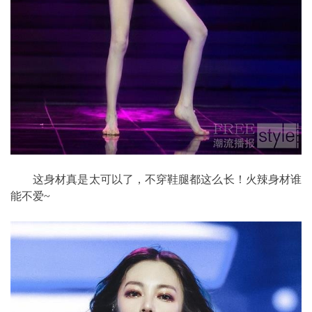
这身材真是太可以了，不穿鞋腿都这么长！火辣身材谁
能不爱~