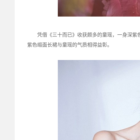
凭借《三十而已》收获颇多的童瑶，一身深紫色
紫色缎面长裙与童瑶的气质相得益彰。