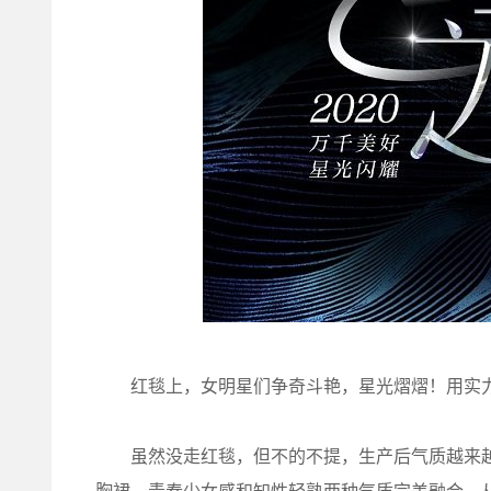
红毯上，女明星们争奇斗艳，星光熠熠！用实力诠
虽然没走红毯，但不的不提，
生产后气质越来