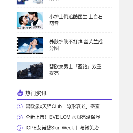
小护士倒追酷医生 上白石
萌音
养肤护肤不打烊 丝芙兰成
分图
碧欧泉男士「蓝钻」双重
提亮
热门资讯
碧欧泉x天猫Club「隐形衰老」密室
大逃脱 即刻预
全新上市！EVE LOM 水润亮泽保湿
面霜
IOPE艾诺碧Skin Week丨 与微笑治