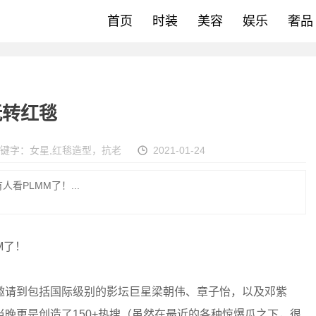
首页
时装
美容
娱乐
奢品
玩转红毯
键字：
女星
,
红毯造型，抗老
2021-01-24
看PLMM了！...
M了！
请到包括国际级别的影坛巨星梁朝伟、章子怡，以及邓紫
晚更是创造了150+热搜（虽然在最近的各种惊爆瓜之下，很