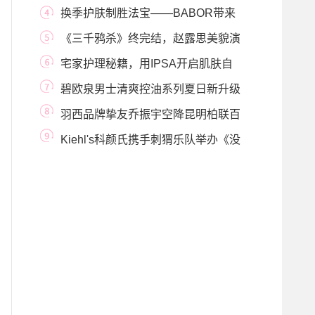
愈大使章若楠一起逆
换季护肤制胜法宝——BABOR带来
肌肤水润清爽的独
《三千鸦杀》终完结，赵露思美貌演
技俱佳！
宅家护理秘籍，用IPSA开启肌肤自
律新生
碧欧泉男士清爽控油系列夏日新升级
控油新搭配
羽西品牌挚友乔振宇空降昆明柏联百
盛 大胆宣言
Kiehl's科颜氏携手刺猬乐队举办《没
在怕的》微电