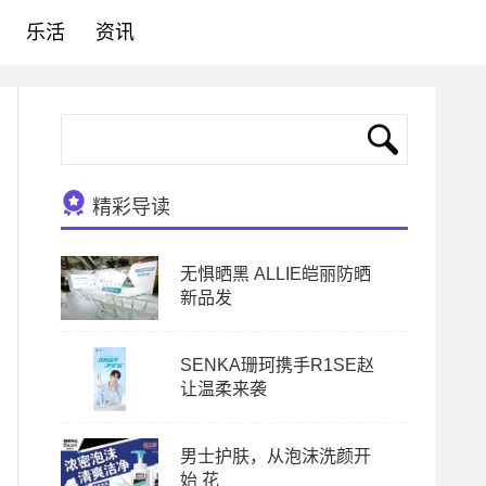
乐活
资讯
精彩导读
无惧晒黑 ALLIE皑丽防晒
新品发
SENKA珊珂携手R1SE赵
让温柔来袭
男士护肤，从泡沫洗颜开
始 花