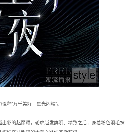
释“万千美好，星光闪耀”。
越出彩的赵丽颖，轮廓越发鲜明、精致之后，身着粉色羽毛抹