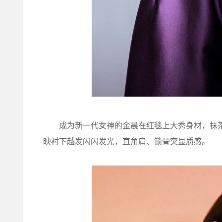
成为新一代女神的金晨在红毯上大秀身材，抹茶
映衬下越发闪闪发光，直角肩、锁骨突显质感。