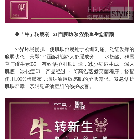
◆
「牛」转脆弱 121面膜助你 涅槃重生愈新颜
外界环境侵扰，使肌肤容易处于紧绷刺痛、泛红发痒的
脆弱状态。美即121面膜精选3大舒缓成分——水杨酸、积雪
草与维生素B5，有效修护肌肤屏障，减少痘痘生成、深入
肌底、淡化痘印。产品经过121℃高温蒸煮灭菌程序，搭配
使用100%棉膜布，满足油痘敏感肌的护肤需求。紧急修护
肌肤屏障，亲眼见证油痘肌的修护改善。