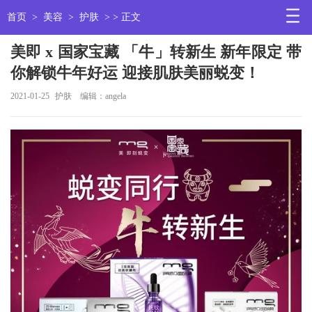
首页
>
美容
>
护肤
> > 正文
美即 x 国家宝藏 「牛」转新生 新年限定 带
你解锁牛年好运 迎接肌肤美丽蜕变！
2021-01-25
护肤
编辑：angela