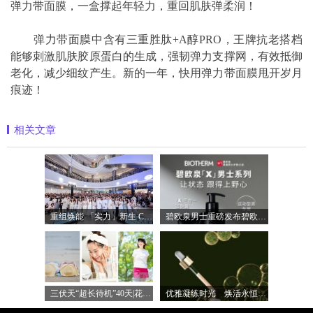
弹力带面膜，一盒撑起年轻力，重回肌肤弹柔润！
弹力带面膜中含有三重胜肽+A醇PRO，王牌抗老搭档
能够刺激肌肤胶原蛋白的生成，强韧弹力支撑网，有效抵御
老化，减少细纹产生。新的一年，快用弹力带面膜甩开岁月
痕迹！
相关文章
重组焕能 「实力」新生 Clinique倩碧携手品
碧欧泉男士重磅发布碧欧泉「X」男士系列
三伏天“超长待机”40天|花王四重守护助
优雅凝练时光 焕活永恒光彩 法国希思黎