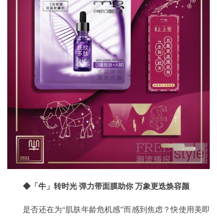
◆
「牛」转时光 弹力带面膜助你 万象更迭焕容颜
是否还在为“肌肤年龄危机感”而感到焦虑？快使用美即