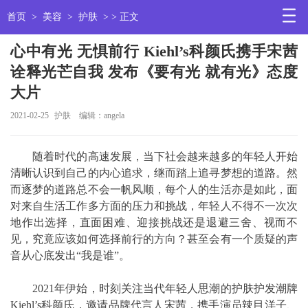
首页
>
美容
>
护肤
> > 正文
心中有光 无惧前行 Kiehl’s科颜氏携手宋茜
诠释光芒自我 发布《要有光 就有光》态度
大片
2021-02-25
护肤
编辑：angela
随着时代的高速发展，当下社会越来越多的年轻人开始
清晰认识到自己的内心追求，继而踏上追寻梦想的道路。然
而逐梦的道路总不会一帆风顺，每个人的生活亦是如此，面
对来自生活工作多方面的压力和挑战，年轻人不得不一次次
地作出选择，直面困难、迎接挑战还是退避三舍、视而不
见，究竟应该如何选择前行的方向？甚至会有一个质疑的声
音从心底发出“我是谁”。
2021年伊始，时刻关注当代年轻人思潮的护肤护发潮牌
Kiehl’s科颜氏，邀请品牌代言人宋茜，携手演员辣目洋子、