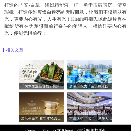
打造的「安•白瓶」淡斑精华液一样，勇于击破暗沉、清空
瑕疵，打造多维度焕白透亮的无暇肌肤，让我们不仅肌肤有
光，更要内心有光，人生有光！Kiehl's科颜氏以此短片旨在
献给所有在为梦想而前行奋斗的年轻人，相信只要内心有
光，便能无惧前行！
相关文章
「悦木之源轻食栈」携第四代菌菇水轻盈
超级B5火力「蓝」截乐园登陆长沙，理肤
焕活生命力 紧塑年轻态 全新「CPB精雕面
重组焕能 「实力」新生 Clinique倩碧携手品
Copyright © 2002-2019 freestyle潮流网 版权所有