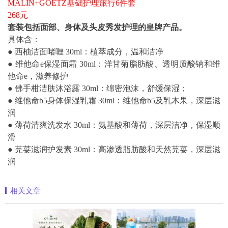
MALIN+GOETZ基础护理旅行6件套
268元
套装包括面部、身体及头皮秀发护理的皇牌产品。
具体含：
● 西柚洁面啫喱 30ml：植萃成分，温和洁净
● 维他命e保湿面霜 30ml：洋甘菊脂肪酸、透明质酸钠和维
他命e，滋养修护
● 佛手柑洁肤沐浴露 30ml：绵密泡沫，舒缓保湿；
● 维他命b5身体保湿乳霜 30ml：维他命b5及乳木果，深层滋
润
● 薄荷清爽洗发水 30ml：氨基酸和薄荷，深层洁净，保湿顺
滑
● 芫荽滋润护发素 30ml：高渗透脂肪酸和天然芫荽，深层滋
润
相关文章