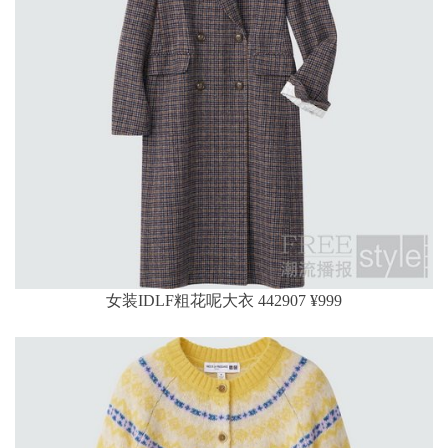
女装IDLF粗花呢大衣 442907 ¥999