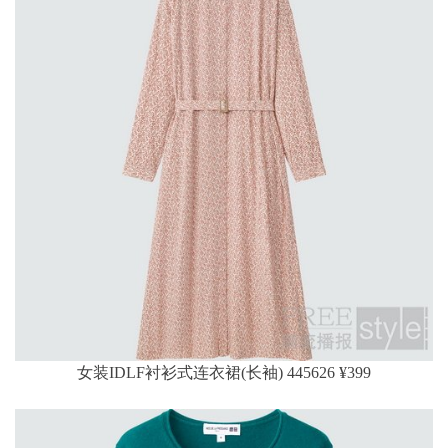
女装IDLF衬衫式连衣裙(长袖) 445626 ¥399