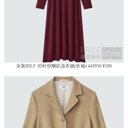
女装IDLF 3D针织喇叭连衣裙(长袖) 443950 ¥599