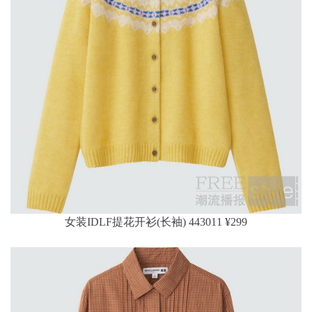
女装IDLF提花开衫(长袖) 443011 ¥299