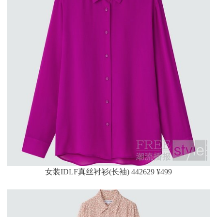
女装IDLF真丝衬衫(长袖) 442629 ¥499