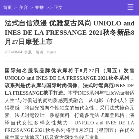
首页
>
美容
>
护肤
> > 正文
法式自信浪漫 优雅复古风尚 UNIQLO and
INES DE LA FRESSANGE 2021秋冬新品8
月27日摩登上市
2021-08-04
护肤
编辑：angela
国际知名服装品牌优衣库将于
8
月
27
日
（
周五
）
发售
UNIQLO and
INES DE LA FRESSANGE
2021
秋冬
系列
，
该系列
是
优衣库
与国际时尚偶像、法式时髦典范
INES DE
LA FRESSANGE
携手打造。
本季INES系列与“LifeWear服适
人生”与时俱进的简约质感完美融合，从电影《小妇人》获
得灵感，将目光投向个性独立的当代女性，采用法式撞色元
素、法式时髦设计、质感面料，打造多元法式摩登风格，演
绎当代女性多样女性魅力！UNIQLO and INES DE LA
FRESSANGE 2021秋冬系列将于8月27日（星期五）在优衣
库中国大陆地区门店及官方网络旗舰店发售。