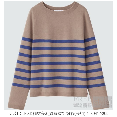
女装IDLF 3D精纺美利奴条纹针织衫(长袖) 443941 ¥299