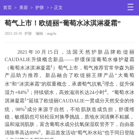
首页
>
美容
>
护肤
> > 正文
萄气上市！欧缇丽“葡萄水冰淇淋凝霜”
2021-10-16
护肤
编辑：angela
2021年10月15日，法国天然护肤品牌欧缇丽
CAUDALIE升级概念新品——舒缓保湿葡萄水修护凝霜
1
（葡萄水冰淇淋凝霜
）萄气上市，萄气推荐官常华森为新
产品助力推荐。新品融合了欧缇丽王牌产品“大葡萄
2
水”和“冰淇淋霜”的双重概念，承袭萄气抗氧
理念，提升保
3
4
湿力+84%
；持续锁水，高效滋润长达24小时
。“葡萄水冰
1
淇淋凝霜
”延续了欧缇丽CAUDALIE一贯成分天然安全的传
5
统，98%
成分来源于自然，不给肌肤造成负担，舒缓维
稳，敏感肌也可轻松应对换季挑战，质地水润清爽不粘腻，
温和滋润肌肤，富含葡萄水成分抗氧保湿双管齐下，自由基
6
清除率高达89%
。新品首发活动“萄气补水站”也于同日登陆