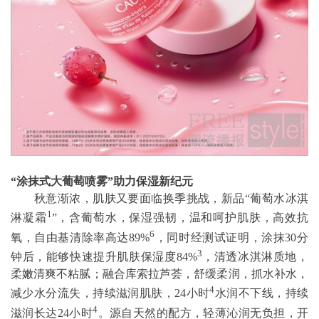
“涂抹式大葡萄喷雾”助力保湿新纪元
秋意渐浓，肌肤又要面临换季挑战，新品“葡萄水冰淇
1
淋凝霜
”，含葡萄水，保湿强韧，温和呵护肌肤，高效抗
6
氧，自由基清除率高达89%
，同时经测试证明，涂抹30分
3
钟后，能够快速提升肌肤保湿度84%
，清透冰淇淋质地，
柔嫩清爽不粘腻；融合库索拉芦荟，舒缓柔润，抓水补水，
4
减少水分流失，持续滋润肌肤，24小时
水润不下线，持续
4
滋润长达24小时
。源自天然的配方，轻薄沁润无负担，开