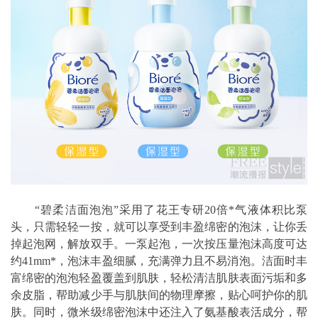
“碧柔洁面泡泡”采用了花王专研20倍*气液体积比泵
头，只需轻轻一按，就可以享受到丰盈绵密的泡沫，让你丢
掉起泡网，解放双手。一泵起泡，一次按压量泡沫高度可达
约41mm*，泡沫丰盈细腻，充满弹力且不易消泡。洁面时丰
富绵密的泡泡轻盈覆盖到肌肤，轻松清洁肌肤表面污垢和多
余皮脂，帮助减少手与肌肤间的物理摩擦，贴心呵护你的肌
肤。同时，微米级绵密泡沫中还注入了氨基酸表活成分，帮