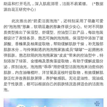
助温和打开毛孔，深入肌底清理，洁面不易紧绷。（*数据
源自花王研究中心）
此次推出的“碧柔洁面泡泡”，还特别采用了萌趣可爱
的“泡泡熊”形象，软萌逗趣的形象俘获少女心。针对不同肤
质类型推出了保湿型、舒缓型、控油型三款产品，每款包装
都设计了表情各异、憨态可掬的泡泡熊。保湿型中添加了玻
尿酸、香橼果及柚果提取物，帮助缓解肌肤干燥，补充脸部
肌肤水分，与伶俐剔透的泡泡熊家族成员“啵啵”一起拥抱水
弹肌肤。憨态软萌的泡泡熊家族“皮皮”带来的控油型中，特
别添加了绿茶、金缕梅及墨角藻提取物，有助于缓解皮脂分
泌，挥别油光。泡泡熊“乖乖”用舒缓型洁面泡泡来治愈你的
肌肤，内含油橄榄叶、洋甘菊及蓝桉叶提取物，有效缓解肌
肤泛红并改善肌肤屏障，养护敏感肌。无论是油性、混油或
是干性肤质，都可以根据自己的肌肤情况选择适合的洁面泡
泡。