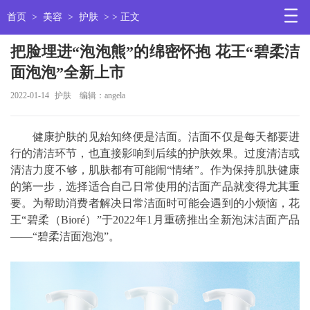
首页
>
美容
>
护肤
> > 正文
把脸埋进“泡泡熊”的绵密怀抱 花王“碧柔洁
面泡泡”全新上市
2022-01-14
护肤
编辑：angela
健康护肤的见始知终便是洁面。洁面不仅是每天都要进
行的清洁环节，也直接影响到后续的护肤效果。过度清洁或
清洁力度不够，肌肤都有可能闹“情绪”。作为保持肌肤健康
的第一步，选择适合自己日常使用的洁面产品就变得尤其重
要。为帮助消费者解决日常洁面时可能会遇到的小烦恼，花
王“碧柔（Bioré）”于2022年1月重磅推出全新泡沫洁面产品
——“碧柔洁面泡泡”。