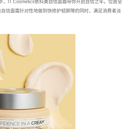
IT Cosmetics依科美自信面霜带你开启自信之年。位居全
s依科美自信面霜针对性地做到快修护韧屏障的同时，满足消费者淡