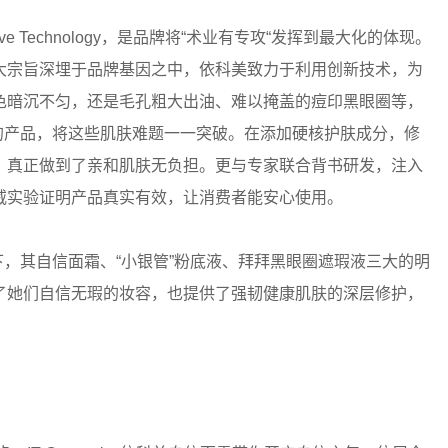
ative Technology，是品牌将“术业有专攻“发挥到最大化的体现。
大宗旨深埋于品牌基因之中，依科美致力于利用创新技术，为
色暗沉不匀，还是毛孔粗大出油、难以掩盖的痘印黑眼圈等，
效便捷的产品，将这些肌肤难题一一突破。在添加硬核护肤成分，修
，真正做到了亲和肌肤无负担。更与专家联合背书研发，注入
威实验证明产品真实有效，让消费者能安心使用。
加持下，其自信面霜、“小银管”粉底液、拜拜黑眼圈遮瑕液三大的明
了她们自信无瑕的妆容，也提供了强韧健康肌肤的深层修护，