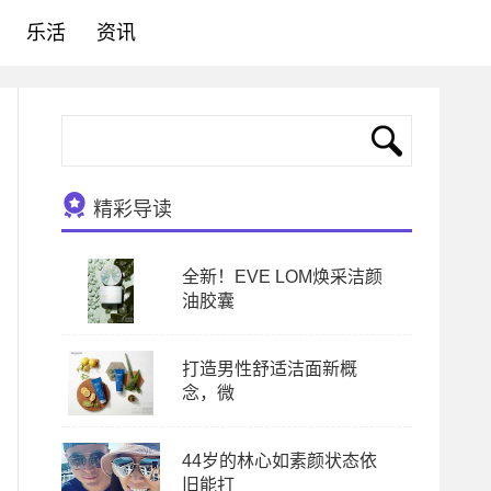
乐活
资讯
精彩导读
全新！EVE LOM焕采洁颜
油胶囊
打造男性舒适洁面新概
念，微
44岁的林心如素颜状态依
旧能打