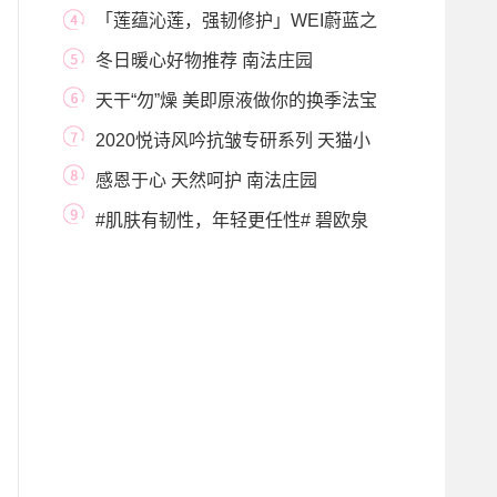
亚琛
「莲蕴沁莲，强韧修护」WEI蔚蓝之
美沁莲莹润系
冬日暖心好物推荐 南法庄园
（PANIER DES SENS）植物
天干“勿”燥 美即原液做你的换季法宝
2020悦诗风吟抗皱专研系列 天猫小
黑盒全网首发
感恩于心 天然呵护 南法庄园
（PANIER DES SENS） 传
#肌肤有韧性，年轻更任性# 碧欧泉
「奇迹水」助