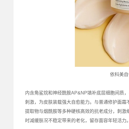
依科美自信面
内含角鲨烷和神经酰胺AP&NP填补底层细胞间质
刺激，为皮肤装载强大自愈能力。与普通修护面霜不同的
提取物与烟酰胺等多种硬核高效的抗老成分，刺激
时减缓肤况不稳定带来的老化，留存面容年轻活力