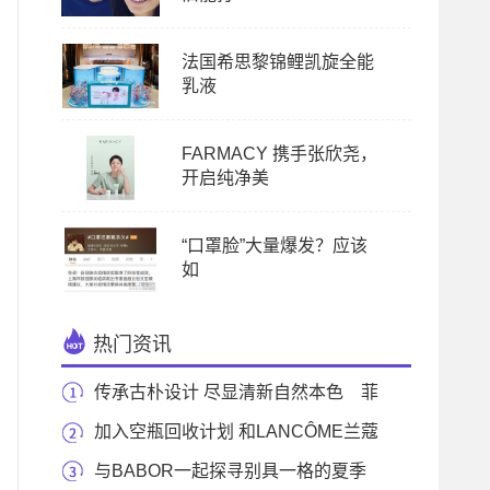
法国希思黎锦鲤凯旋全能
乳液
FARMACY 携手张欣尧，
开启纯净美
“口罩脸”大量爆发？应该
如
热门资讯
传承古朴设计 尽显清新自然本色 菲
诗小铺米水
加入空瓶回收计划 和LANCÔME兰蔻
一起守护地球
与BABOR一起探寻别具一格的夏季