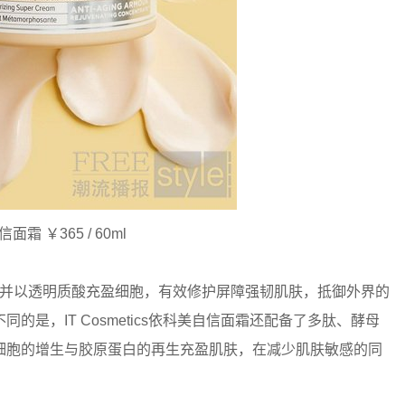
霜 ￥365 / 60ml
，并以透明质酸充盈细胞，有效修护屏障强韧肌肤，抵御外界的
是，IT Cosmetics依科美自信面霜还配备了多肽、酵母
细胞的增生与胶原蛋白的再生充盈肌肤，在减少肌肤敏感的同
。