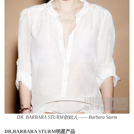
DR. BARBARA STURM创始人 —— Barbara Sturm
DR.BARBARA STURM
明星产品