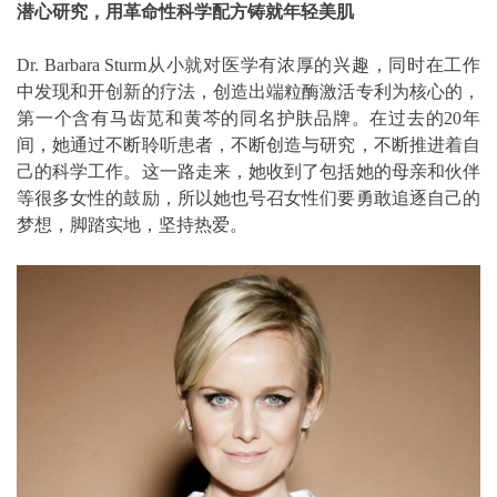
潜心研究，用革命性科学配方铸就年轻美肌
Dr. Barbara Sturm从小就对医学有浓厚的兴趣，同时在工作
中发现和开创新的疗法，创造出端粒酶激活专利为核心的，
第一个含有马齿苋和黄芩的同名护肤品牌。在过去的20年
间，她通过不断聆听患者，不断创造与研究，不断推进着自
己的科学工作。这一路走来，她收到了包括她的母亲和伙伴
等很多女性的鼓励，所以她也号召女性们要勇敢追逐自己的
梦想，脚踏实地，坚持热爱。