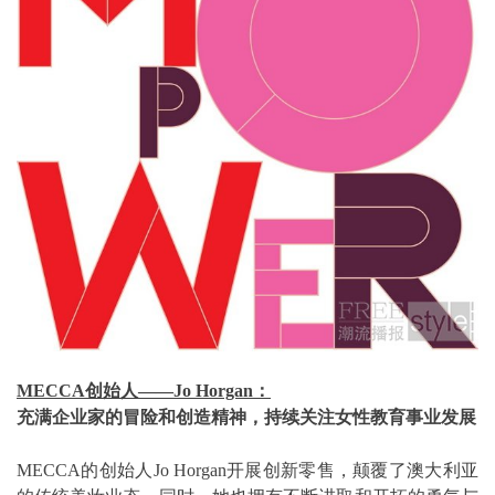
MECCA
创始人
——Jo Horgan
：
充满企业家的冒险和创造精神，持续关注女性教育事业发展
MECCA的创始人Jo Horgan开展创新零售，颠覆了澳大利亚