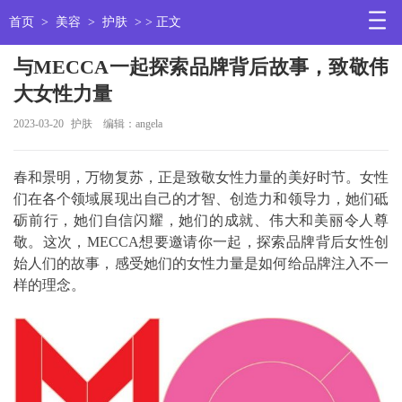
首页
>
美容
>
护肤
> > 正文
与MECCA一起探索品牌背后故事，致敬伟
大女性力量
2023-03-20
护肤
编辑：angela
春和景明，万物复苏，正是致敬女性力量的美好时节。女性
们在各个领域展现出自己的才智、创造力和领导力，她们砥
砺前行，她们自信闪耀，她们的成就、伟大和美丽令人尊
敬。这次，MECCA想要邀请你一起，探索品牌背后女性创
始人们的故事，感受她们的女性力量是如何给品牌注入不一
样的理念。