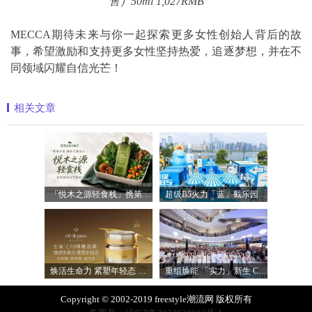
售）50ml 1,027RMB
MECCA期待未来与你一起探索更多女性创始人背后的故
事，希望激励和支持更多女性坚持热爱，追逐梦想，并在不
同领域闪耀自信光芒！
相关文章
「悦木之源轻食栈」携第四代菌菇水轻盈
超级B5火力「蓝」截乐园登陆长沙，理肤
焕活生命力 紧塑年轻态 全新「CPB精雕面
重组焕能 「实力」新生 Clinique倩碧携手品
Copyright © 2002-2019 freestyle潮流网 版权所有