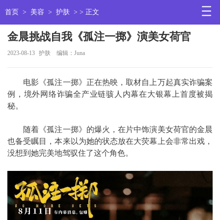
首页
>
美容
>
护肤
> > 正文
金晨挑战自我《孤注一掷》演美女荷官
2023-08-13
护肤
编辑：Juna
电影《孤注一掷》正在热映，取材自上万起真实诈骗案
例，境外网络诈骗全产业链骇人内幕在大银幕上首度被揭
秘。
随着《孤注一掷》的爆火，在片中饰演美女荷官的金晨
也备受瞩目，本来以为她的状态放在大荧幕上会非常出戏，
没想到她完美地驾驭住了这个角色。