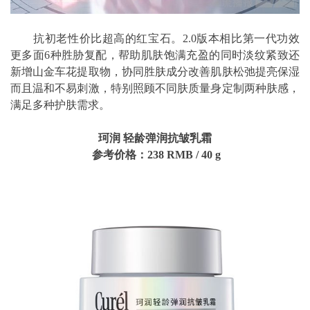
抗初老性价比超高的红宝石。2.0版本相比第一代功效
更多面6种胜胁复配，帮助肌肤饱满充盈的同时淡纹紧致还
新增山金车花提取物，协同胜肤成分改善肌肤松弛提亮保湿
而且温和不易刺激，特别照顾不同肤质量身定制两种肤感，
满足多种护肤需求。
珂润 轻龄弹润抗皱乳霜
参考价格：238
RMB
/
40 g