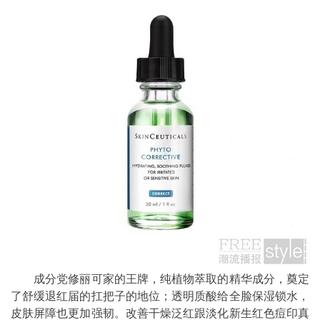
成分党修丽可家的王牌，纯植物萃取的精华成分，奠定
了舒缓退红届的扛把子的地位；透明质酸给全脸保湿锁水，
皮肤屏障也更加强韧。改善干燥泛红跟淡化新生红色痘印真