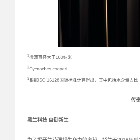
1
微滴直径大于100纳米
2
Cycnoches cooperi
3
根据ISO 16128国际标准计算得出，其中包括水含量占比
传
黑兰科技
自御新生
为了揭开兰花强韧生命力的奥秘，娇兰于2018年创立了