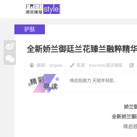
护肤
全新娇兰御廷兰花臻兰融粹精
编辑：angela
来源：freestyle潮流播报
唤启抵御力 天赋年轻肌...
娇兰
全新娇兰御
唤启抵