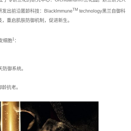
TM
前沿匿龄科技：Blacklmmune
technology黑兰自御科
技，重启肌肤防御机制，促进新生。
1
皮细胞
：
先天防御系统。
御龄抗老。