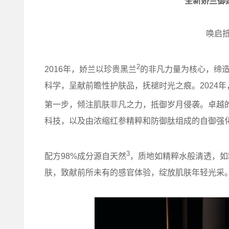
全新娇兰御
唤启抵
2
2016年，娇兰以珍贵黑兰
的非凡力量为核心，缔
科学，呈献前瞻性护肤品，抚褪时光之痕。2024
第一步，倾注肌肤非凡之力，抵御岁月侵袭。卓越
科技，以及由浓缩红参精粹和防御肽组成的自御强
3
配方98%成分源自天然
，质地如精粹水般清透，如
肤，致献前所未有的感官体验，绽放肌肤年轻光采