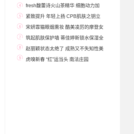
与水疗峰会 ，臻献
fresh馥蕾诗火山茶精华 细胞动力加
速 强韧新生重
紧致提升 年轻上扬 CPB肌肤之钥立
体紧颜精华乳焕
宋妍霏猫眼烟熏妆 酷美凌厉的摩登女
郎
筑起肌肤保护墙 蒂佳婷新锁水保湿全
新上市
赵丽颖状态太绝了 成熟又不失知性美
虎嗅新春 “红”运当头 南法庄园
（PANIER DES SE