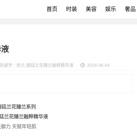
首页
时装
美容
娱乐
奢品
华液
关键字：
娇兰
,
御廷兰花臻兰融粹精华液
2024-06-04
御廷兰花臻兰系列
廷兰花臻兰融粹精华液
御力 天赋年轻肌