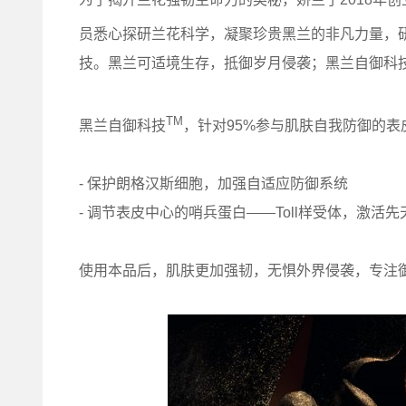
员悉心探研兰花科学，凝聚珍贵黑兰的非凡力量，研发出
技。黑兰可适境生存，抵御岁月侵袭；黑兰自御科
TM
黑兰自御科技
，针对95%参与肌肤自我防御的表
- 保护朗格汉斯细胞，加强自适应防御系统
- 调节表皮中心的哨兵蛋白——Toll样受体，激活
使用本品后，肌肤更加强韧，无惧外界侵袭，专注