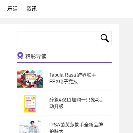
乐活
资讯
精彩导读
Tabula Rasa 跨界联手
FPX电子竞技
醉象#双11加购一只象#活
动升级
IPSA茵芙莎携手全新品牌
护肤大