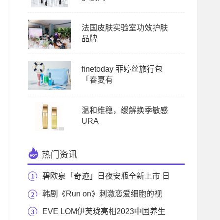
法国皮肤实验室功效护肤
品牌
finetoday 菲婷丝旅行包
「春夏有
温和维稳，缓解换季敏感
URA
热门资讯
碧欧泉「奇迹」日夜安瓶全新上市 日
夜分时护理
韩剧《Run on》刺激恋爱细胞的视
觉，是心动的感
EVE LOM伊芙珑亮相2023中国养生