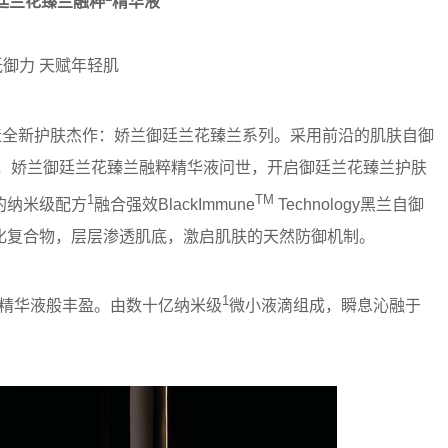
廷兰花臻兰融粹
精华液
御力 天赋年轻肌
造全新护肤杰作：娇兰御廷兰花臻兰系列。采用前沿的肌肤自御
年，娇兰御廷兰花臻兰融粹精华液问世，开启御廷兰花臻兰护肤
1
TM
的纳米级配方
融合强效BlackImmune
Technology黑兰自御
化复合物，层层渗透肌底，激启肌肤的天然防御机制。
1
精华液般丰盈。由数十亿纳米级
微小液滴组成，瞬息沁融于
。