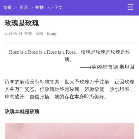
首页
>
美容
>
护肤
> > 正文
玫瑰是玫瑰
2024-06-14
护肤
编辑：Bunny
Rose is a Rose is a Rose is a Rose。玫瑰是玫瑰是玫瑰是玫
瑰。
——(英)格特鲁德·斯坦因
诗句的解读没有标准答案，世人予玫瑰万千注解，正因玫瑰
具备万千姿态。但玫瑰始终是玫瑰，娇嫩欲滴，热烈坦率，
肆意盛开，自信张扬，她的存在本身即为美好。
玫瑰本就是玫瑰