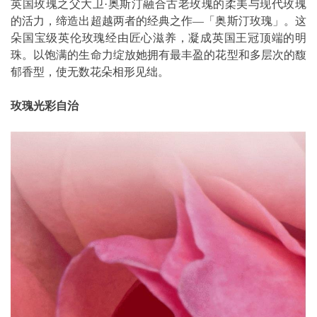
英国玫瑰之父大卫·奥斯汀融合古老玫瑰的柔美与现代玫瑰
的活力，缔造出超越两者的经典之作—「奥斯汀玫瑰」。这
朵国宝级英伦玫瑰经由匠心滋养，凝成英国王冠顶端的明
珠。以饱满的生命力绽放她拥有最丰盈的花型和多层次的馥
郁香型，使无数花朵相形见绌。
玫瑰光彩自治