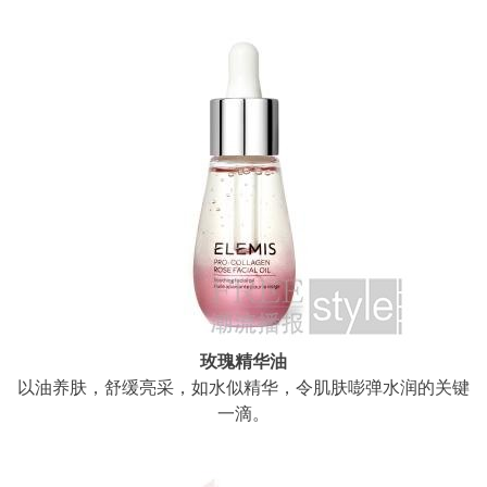
玫瑰精华油
以油养肤，舒缓亮采，如水似精华，令肌肤嘭弹水润的关键
一滴。