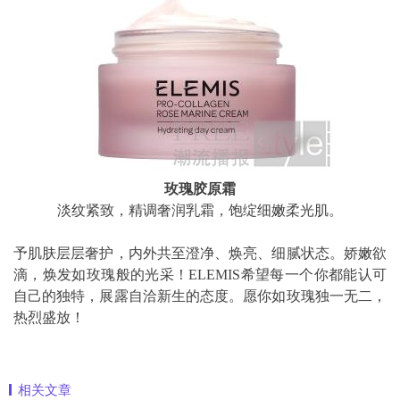
玫瑰胶原霜
淡纹紧致，精调奢润乳霜，饱绽细嫩柔光肌。
予肌肤层层奢护，内外共至澄净、焕亮、细腻状态。娇嫩欲
滴，焕发如玫瑰般的光采！ELEMIS希望每一个你都能认可
自己的独特，展露自洽新生的态度。愿你如玫瑰独一无二，
热烈盛放！
相关文章