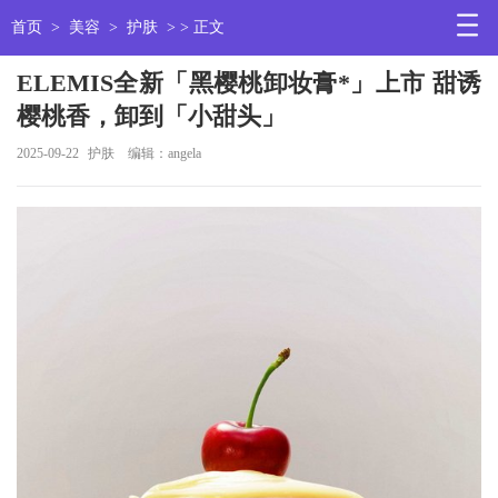
首页
>
美容
>
护肤
> > 正文
ELEMIS全新「黑樱桃卸妆膏*」上市 甜诱
樱桃香，卸到「小甜头」
2025-09-22
护肤
编辑：angela