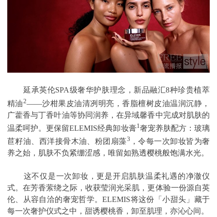
延承英伦SPA级奢华护肤理念，新品融汇8种珍贵植萃
2
精油
——沙柑果皮油清冽明亮，香脂檀树皮油温润沉静，
广藿香与丁香叶油等协同润养，在异域馨香中完成对肌肤的
1
温柔呵护。更保留ELEMIS经典卸妆膏
奢宠养肤配方：玻璃
3
苣籽油、西洋接骨木油、粉团扇藻
，令每一次卸妆皆为奢
养之始，肌肤不负紧绷涩感，唯留如熟透樱桃般饱满水光。
这不仅是一次卸妆，更是开启肌肤温柔礼遇的净澈仪
式。在芳香萦绕之际，收获莹润光采肌，更体验一份源自英
伦、从容自洽的奢宠哲学。ELEMIS将这份「小甜头」藏于
每一次奢护仪式之中，甜诱樱桃香，卸至肌理，亦沁心间。