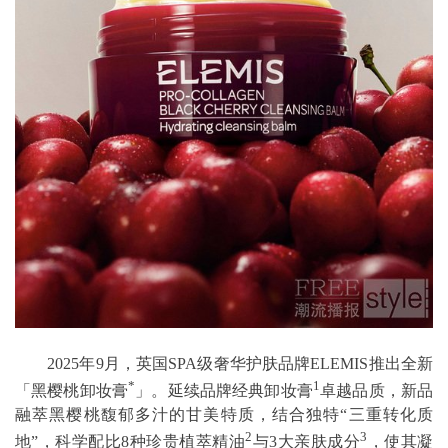
2025年9月，英国SPA级奢华护肤品牌ELEMIS推出全新
*
1
「黑樱桃卸妆膏
」。延续品牌经典卸妆膏
卓越品质，新品
融萃黑樱桃馥郁多汁的甘美特质，结合独特“三重转化质
2
3
地”，科学配比8种珍贵植萃精油
与3大亲肤成分
，使其凝