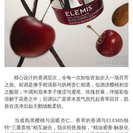
精心设计的香调层次，令每一次卸妆皆如步入一场芬芳
之旅。前调是佛手柑清新与烘烤杏仁相遇，似酒渍樱桃初尝
之酸甜；中调则迎来李子微涩与鸢尾、玫瑰舒展，伴隨彩妆
溶解于花香之中；后调以广藿香木质气息托起香草回甘，肌
肤在洗净后如天鹅绒般柔软。
当成熟黑樱桃与温暖杏仁、香草的香调与ELEMIS独
特“三重质地”相互融合，指尖轻抚脸颊，“精油蜜膏-触肤化