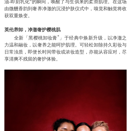
油-即刻乳化”的瞬间，唤醒了与生俱来的柔滑肌理。在这场
由微醺香韵到奢养净澈的沉浸护肤仪式中，嗅觉和触觉将收
获双重焕变。
英伦养卸，净澈奢护樱桃肌
*
全新「黑樱桃卸妆膏
」于经典中焕新升级，以净澈之
力温和融妆，以奢养之能呵护肌理。可轻松卸除持久彩妆与
日常浊质，即便长时间带妆或浓妆造型，亦能从容应对，尽
享清爽不残留的奢护体验。