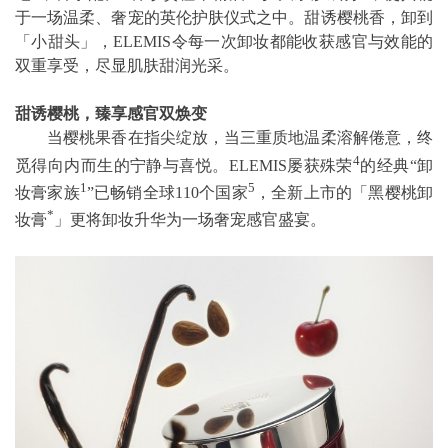
于一场温柔、奢宠的英伦护肤仪式之中。甜诱樱桃香，卸到
「小甜头」，ELEMIS令每一次卸妆都能收获感官与效能的
双重享受，尽显肌肤甜润光采。
甜诱樱桃，臻享感官双焕变
当樱桃果香在指尖绽放，当三重质地温柔溶解倦意，终
4
觅得向内而生的宁静与喜悦。ELEMIS屡获殊荣
的经典“卸
1
5
妆膏家族
”已畅销全球110个国家
，全新上市的「黑樱桃卸
*
妆膏
」更将卸妆升华为一场奢宠感官盛宴。