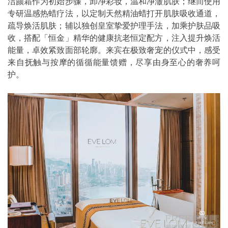
洁颜霜作为初始步骤，卸净彩妆，温和净澈肌肤；继而使用
专研温感热蜡疗法，以定制天然精油蜡打开肌肤吸收通道，
疏导焕活肌肤；辅以独创皇室挚爱护理手法，加乘护肤品吸
收，搭配「恒金」精华的健康抗老恒定配方，注入提升焕活
能量，卓效紧致面部轮廓。来宾在极致奢宠的仪式中，感受
来自抚触与按摩的循循能量馈赠，尽享由身至心的奢养呵
护。