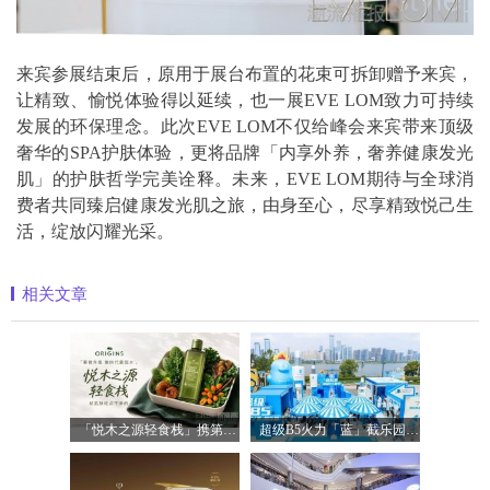
来宾参展结束后，原用于展台布置的花束可拆卸赠予来宾，
让精致、愉悦体验得以延续，也一展EVE LOM致力可持续
发展的环保理念。此次EVE LOM不仅给峰会来宾带来顶级
奢华的SPA护肤体验，更将品牌「内享外养，奢养健康发光
肌」的护肤哲学完美诠释。未来，EVE LOM期待与全球消
费者共同臻启健康发光肌之旅，由身至心，尽享精致悦己生
活，绽放闪耀光采。
相关文章
「悦木之源轻食栈」携第四代菌菇水轻盈
超级B5火力「蓝」截乐园登陆长沙，理肤