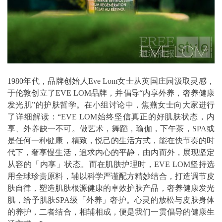
1980年代，品牌创始人Eve Lom女士从英国庄园汲取灵感，
于伦敦创立了EVE LOM品牌，并倡导“内享外养，奢养健康
发光肌”的护肤哲学。在小组讨论中，焦燕女士向大家进行
了详细解读：“EVE LOM始终坚信真正的好肌肤状态，内
享、外养缺一不可。做艺术，舞蹈，瑜伽，下午茶，SPA或
是任何一种健康，精致，悦己的生活方式，能在快节奏的时
代下，奢享慢生活，追求内心的平静，由内而外，展现坚定
从容的「内享」状态。而在肌肤护理时，EVE LOM坚持选
用全球珍贵原料，辅以科学严谨配方精妙结合，打造调节皮
肤自律，塑造肌肤根源健康的卓效护肤产品，奢养健康发光
肌，给予肌肤SPA级「外养」奢护。心灵的放松与皮肤身体
的养护，二者结合，相辅相成，便是我们一贯倡导的健康生