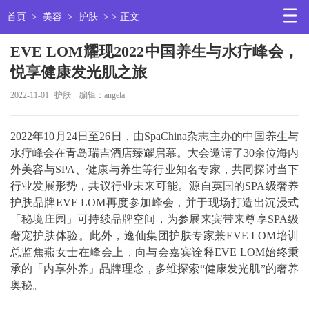
首页
>
美容
>
护肤
> > 正文
EVE LOM耀现2022中国养生与水疗峰会，
悦享健康发光肌之旅
2022-11-01
护肤
编辑：angela
2022年10月24日至26日，由SpaChina杂志主办的中国养生与
水疗峰会在青岛瑞吉酒店臻耀启幕。大会邀请了30余位海内
外美容与SPA、健康与养生等行业知名专家，共同探讨当下
行业发展形势，共议行业未来可能。源自英国的SPA级奢养
护肤品牌EVE LOM再度参加峰会，并于现场打造出沉浸式
「秘境庄园」可持续品牌空间，为参展来宾带来尊享SPA级
奢宠护肤体验。此外，逸仙集团护肤专家兼EVE LOM培训
总监焦燕女士在峰会上，向与会嘉宾诠释EVE LOM始终秉
承的「内享外养」品牌理念，多维探索“健康发光肌”的奢养
奥秘。