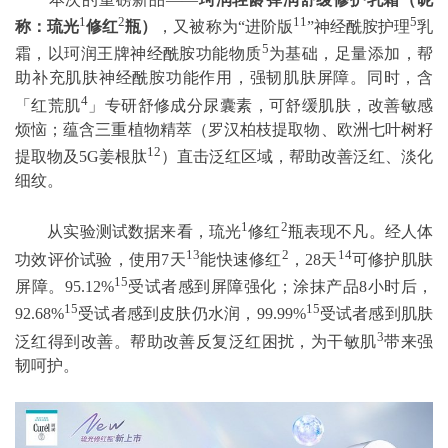
1
2
11
5
称：琉光
修红
瓶）
，又被称为“进阶版
”神经酰胺护理
乳
5
霜，以珂润王牌神经酰胺功能物质
为基础，足量添加，帮
助补充肌肤神经酰胺功能作用，强韧肌肤屏障。同时，含
4
「红荒肌
」专研舒修成分尿囊素，可舒缓肌肤，改善敏感
烦恼；蕴含三重植物精萃（罗汉柏枝提取物、欧洲七叶树籽
12
提取物及5G姜根肽
）直击泛红区域，帮助改善泛红、淡化
细纹。
1
2
从实验测试数据来看，琉光
修红
瓶表现不凡。经人体
13
2
14
功效评价试验，使用7天
能快速修红
，28天
可修护肌肤
15
屏障。95.12%
受试者感到屏障强化；涂抹产品8小时后，
15
15
92.68%
受试者感到皮肤仍水润，99.99%
受试者感到肌肤
3
泛红得到改善。帮助改善反复泛红困扰，为干敏肌
带来强
韧呵护。