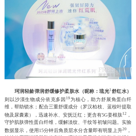
1
珂润轻龄弹润舒缓修护柔肤水（昵称：琉光
舒红水）
19
则以沙漠生物成分依克多因
为核心，助力舒展角蛋白纤
维，帮助锁水；配合三重舒缓成分（罗汉柏枝、蓝桉叶提取
12
物及尿囊素），迅速补水、安抚泛红；更含有5G姜根肽
，
守护肌肤弹性蛋白纤维，缓解淡纹、干纹等初皱问题。实验
20
数据显示，使用15分钟后角质层水分含量即有明显上升
，