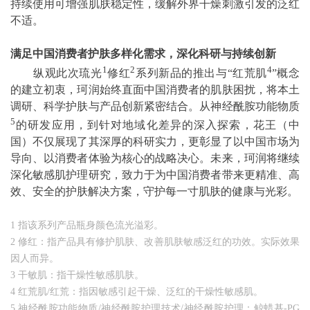
持续使用可增强肌肤稳定性，缓解外界干燥刺激引发的泛红
不适。
满足中国消费者护肤多样化需求，深化科研与持续创新
1
2
4
纵观此次琉光
修红
系列新品的推出与“红荒肌
”概念
的建立初衷，珂润始终直面中国消费者的肌肤困扰，将本土
调研、科学护肤与产品创新紧密结合。从神经酰胺功能物质
5
的研发应用，到针对地域化差异的深入探索，花王（中
国）不仅展现了其深厚的科研实力，更彰显了以中国市场为
导向、以消费者体验为核心的战略决心。未来，珂润将继续
深化敏感肌护理研究，致力于为中国消费者带来更精准、高
效、安全的护肤解决方案，守护每一寸肌肤的健康与光彩。
1 指该系列产品瓶身颜色流光溢彩。
2 修红：指产品具有修护肌肤、改善肌肤敏感泛红的功效。实际效果
因人而异。
3 干敏肌：指干燥性敏感肌肤。
4 红荒肌/红荒：指因敏感引起干燥、泛红的干燥性敏感肌。
5 神经酰胺功能物质/神经酰胺护理技术/神经酰胺护理：鲸蜡基-PG