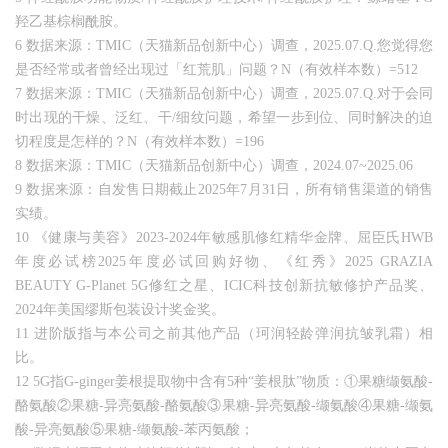
羟乙基棕榈酰胺。
6 数据来源：TMIC（天猫新品创新中心）调查，2025.07.Q.您觉得您
是否经常或者曾经出现过「红荒肌」问题？N（有效样本数）=512
7 数据来源：TMIC（天猫新品创新中心）调查，2025.07.Q.对于会同
时出现的干燥、泛红、干/细纹问题，希望一步到位、同时解决的迫
切程度是怎样的？N（有效样本数）=196
8 数据来源：TMIC（天猫新品创新中心）调查，2024.07~2025.06
9 数据来源：自发售日期截止2025年7月31日，所有销售渠道的销售
实绩。
10 《健康与美容》2023-2024年敏感肌修红精华金牌、屈臣氏HWB
年度必试榜2025年度必试回购好物、《红秀》2025 GRAZIA
BEAUTY G-Planet 5G修红之星、ICIC科技创新抗敏修护产品奖、
2024年美国缪斯包装设计奖金奖。
11 进阶版指与本公司之前其他产品（珂润轻龄弹润抗皱乳霜）相
比。
12 5G指G-ginger姜根提取物中含有5种“姜根肽”物质：①果糖缬氨酸-
酪氨酸②果糖-异亮氨酸-酪氨酸③果糖-异亮氨酸-缬氨酸④果糖-缬氨
酸-异亮氨酸⑤果糖-缬氨酸-苯丙氨酸；