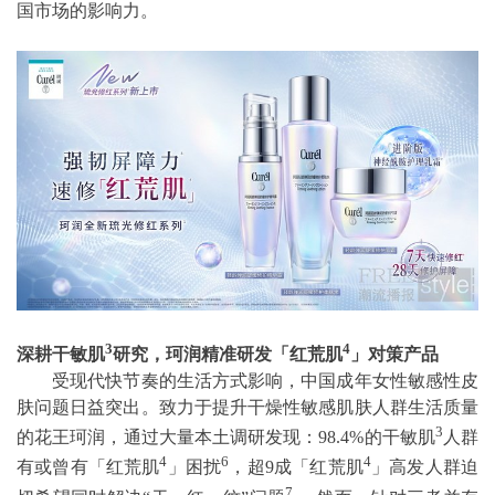
国市场的影响力。
3
4
深耕干敏肌
研究，珂润精准研发「红荒肌
」对策产品
受现代快节奏的生活方式影响，中国成年女性敏感性皮
肤问题日益突出。致力于提升干燥性敏感肌肤人群生活质量
3
的花王珂润，通过大量本土调研发现：98.4%的干敏肌
人群
4
6
4
有或曾有「红荒肌
」困扰
，超9成「红荒肌
」高发人群迫
7