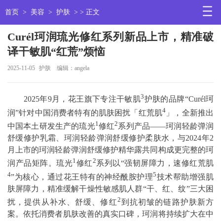
首页
>
美容
>
护肤
> > 正文
Curél珂润琉光修红系列新品上市，精准破
译干敏肌“红荒”烦恼
2025-11-05
护肤
编辑：angela
3
2025年9月，花王旗下专注干敏肌
护肤的品牌“Curél珂
4
润”针对中国消费者特有的肌肤困扰「红荒肌
」，全新推出
1
2
中国本土研发生产的琉光
修红
系列产品——珂润轻龄弹润
舒缓修护乳霜、珂润轻龄弹润舒缓修护柔肤水，与2024年2
月上市的珂润轻龄弹润舒缓修护精华露共同构成更完整的珂
1
2
润产品矩阵。琉光
修红
系列以“强韧屏障力，速修红荒肌
4
5
”为核心，通过花王特有的神经酰胺护理
技术帮助增强肌
肤屏障力，精准缓解干燥性敏感肌人群“干、红、纹”三大困
2
扰，提供从补水、舒缓、修红
到抗初皱的链路护肤新方
案。依托消费者肌肤改善的真实口碑，珂润将持续扩大在中