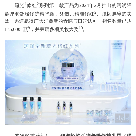
1
2
琉光
修红
系列第一款产品为2024年2月推出的珂润轻
2
龄弹润舒缓修护精华露，凭借其精准修红
、强韧屏障的功
效，迅速赢得广大消费者的青睐与口碑认可，销售数量已达
9
10
175,000+瓶
，并荣膺多项美妆大奖
。
本次的重磅新品——
珂润轻龄弹润舒缓修护乳霜（昵