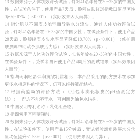
13 数据来源于人体功效评价试验，针对41名年龄在20~35岁的中国女
性，在试验条件下，使用产品7天后，脸颊皮肤红斑指数EI值显著性
降低9.87%（p<0.001）（实际效果因人而异）。
14 指让肌肤不因表皮脆弱而导致水分流失。通过人体功效评价试
验，针对41名年龄在20~35岁的中国女性，在试验条件下，使用产品
28天后，脸颊经表皮失水率显著降低18.76%（p＜0.001）（修护肌
肤屏障帮助赋予肌肤活力感）（实际效果因人而异）。
15 数据来源于人体功效评价试验，41名年龄在20~35岁的中国女性，
在试验条件下，受试者自评使用产品4周后的测试结果（实际效果因
人而异）。
16 指与珂润轻龄弹润抗皱乳霜相比，本产品采用的配方技术在添加
更多水相原料的情况下，仍可以维持液晶结构。
17 根据药监局的评价方法（《油包水类化妆皮的pH值测定方
法》），配方不能溶于水，可判断为油包水结构。
18 中国发明专利名称：乳化组合物。
19 指四氢甲基嘧啶羧酸。
20 数据来源于人体功效评价试验，针对42名年龄在20~35岁的中国女
性，在试验条件下，使用产品15分钟后，受试者脸颊角质层水分含
量均值提升51.53%（p<0.001）（使用效果因人而异）。