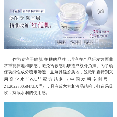
3
作为专注干敏肌
护肤的品牌，珂润在产品研发方面非
常重视质地和肤感，避免给敏感肌肤造成额外负担。为了确
保功能性成分稳定渗透，且兼具轻盈质地，这款乳霜特别采
16
17
用高含水
W/O
配方结构（中国发明专利号：
18
ZL202280058473.X
），具有反六方相液晶结构，打造易吸
收，持续水润的使用感。