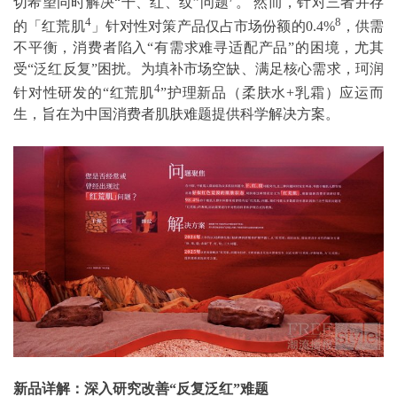
切希望同时解决“干、红、纹”问题
。 然而，针对三者并存
4
8
的「红荒肌
」针对性对策产品仅占市场份额的0.4%
，供需
不平衡，消费者陷入“有需求难寻适配产品”的困境，尤其
受“泛红反复”困扰。为填补市场空缺、满足核心需求，珂润
4
针对性研发的“红荒肌
”护理新品（柔肤水+乳霜）应运而
生，旨在为中国消费者肌肤难题提供科学解决方案。
新品详解：深入研究改善“反复泛红”难题