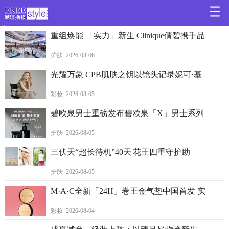
>
重组焕能 「实力」新生 Clinique倩碧携手品
护肤 2026-08-06
光耀万象 CPB肌肤之钥以镜头记录妮可·基
彩妆 2026-08-05
碧欧泉男士重磅发布碧欧泉「X」男士系列
护肤 2026-08-05
三伏天“超长待机”40天|花王四重守护助
护肤 2026-08-05
M·A·C全新「24H」卷王金气垫中国首发 实
彩妆 2026-08-04