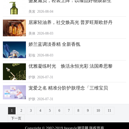
盛夏减负，轻装上阵：以臻品好物焕新生
美发 2026-08-04
居家轻油养，社交焕高光 普罗旺斯欧舒丹
美体 2026-08-03
娇兰蓝调淡香精 全新香氛
彩妆 2026-08-03
优雅凝练时光 焕活永恒光彩 法国希思黎
护肤 2026-07-31
宠爱之名 精准分阶护肤理念「三维宝贝
护肤 2026-07-31
1
2
3
4
5
6
7
8
9
10
11
下一页
Copyright © 2002-2019 freestyle潮流网 版权所有