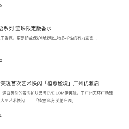
15
语系列 莹珠限定版香水
于香氛，更是娇兰保护地球和生物多样性的有力宣言...
12
OM伊芙珑首次艺术快闪「植愈谧境」广州优雅启
5日，源自英伦的奢愈护肤品牌EVE LOM伊芙珑，于广州天环广场臻
大型艺术快闪 ——「植愈谧境·英伦庄园」...
1