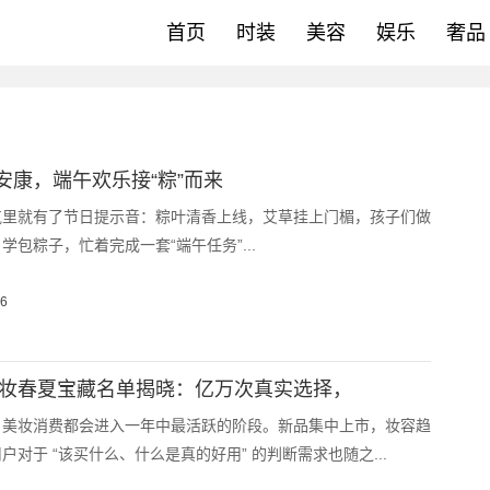
首页
时装
美容
娱乐
奢品
安康，端午欢乐接“粽”而来
气里就有了节日提示音：粽叶清香上线，艾草挂上门楣，孩子们做
学包粽子，忙着完成一套“端午任务”...
16
音美妆春夏宝藏名单揭晓：亿万次真实选择，
，美妆消费都会进入一年中最活跃的阶段。新品集中上市，妆容趋
户对于 “该买什么、什么是真的好用” 的判断需求也随之...