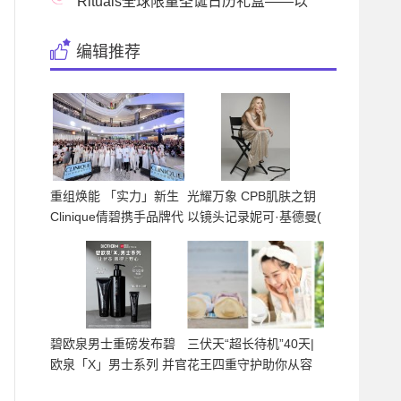
品牌先锋形象大使
Rituals全球限量圣诞日历礼盒——以
爱之名 开启缤
编辑推荐
重组焕能 「实力」新生
光耀万象 CPB肌肤之钥
Clinique倩碧携手品牌代
以镜头记录妮可·基德曼(
言
碧欧泉男士重磅发布碧
三伏天“超长待机”40天|
欧泉「X」男士系列 并官
花王四重守护助你从容
宣