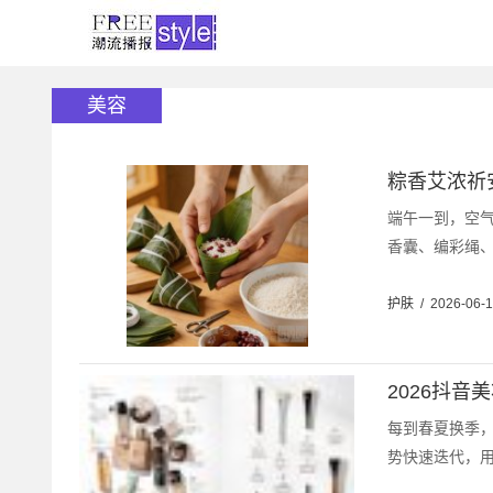
美容
粽香艾浓祈
端午一到，空
香囊、编彩绳、
护肤
/
2026-06-
2026抖
每到春夏换季
势快速迭代，用