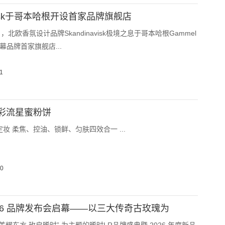
navisk于哥本哈根开设首家品牌旗舰店
日，北欧香氛设计品牌Skandinavisk极境之息于哥本哈根Gammel
揭幕品牌首家旗舰店...
1
彩流星蜜粉饼
妆 柔焦、控油、锁鲜、匀肤四效合一 ...
10
026 品牌发布会启幕——以三大传奇古玫瑰为