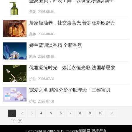
盛夏减负，轻装上阵：以臻品好物焕新生
美发 2026-08-04
居家轻油养，社交焕高光 普罗旺斯欧舒丹
美体 2026-08-03
娇兰蓝调淡香精 全新香氛
彩妆 2026-08-03
优雅凝练时光 焕活永恒光彩 法国希思黎
护肤 2026-07-31
宠爱之名 精准分阶护肤理念「三维宝贝
护肤 2026-07-31
1
2
3
4
5
6
7
8
9
10
11
下一页
Copyright © 2002-2019 freestyle潮流网 版权所有