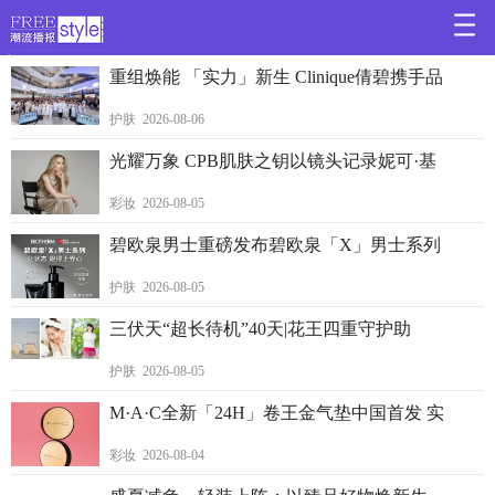
>
重组焕能 「实力」新生 Clinique倩碧携手品
护肤 2026-08-06
光耀万象 CPB肌肤之钥以镜头记录妮可·基
彩妆 2026-08-05
碧欧泉男士重磅发布碧欧泉「X」男士系列
护肤 2026-08-05
三伏天“超长待机”40天|花王四重守护助
护肤 2026-08-05
M·A·C全新「24H」卷王金气垫中国首发 实
彩妆 2026-08-04