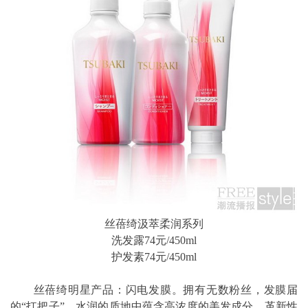
丝蓓绮汲萃柔润系列
洗发露74元/450ml
护发素74元/450ml
丝蓓绮明星产品：闪电发膜。拥有无数粉丝，发膜届
的“扛把子”。水润的质地中蕴含高浓度的美发成分，革新性