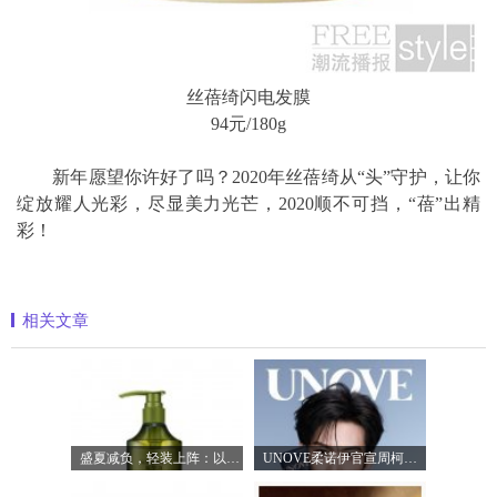
丝蓓绮闪电发膜
94元/180g
新年愿望你许好了吗？2020年丝蓓绮从“头”守护，让你
绽放耀人光彩，尽显美力光芒，2020顺不可挡，“蓓”出精
彩！
相关文章
盛夏减负，轻装上阵：以臻品好物焕新生
UNOVE柔诺伊官宣周柯宇成为品牌护发代言