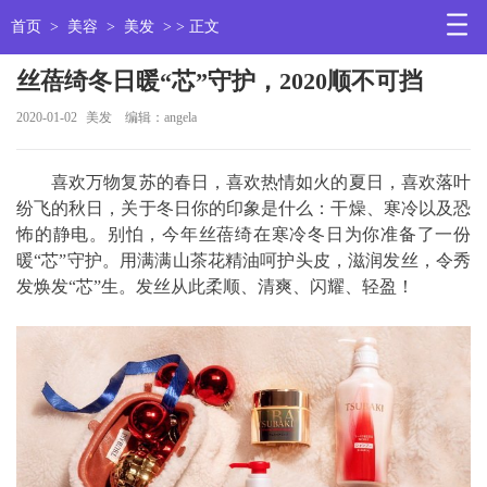
首页
>
美容
>
美发
> > 正文
丝蓓绮冬日暖“芯”守护，2020顺不可挡
2020-01-02
美发
编辑：angela
喜欢万物复苏的春日，喜欢热情如火的夏日，喜欢落叶
纷飞的秋日，关于冬日你的印象是什么：干燥、寒冷以及恐
怖的静电。别怕，今年丝蓓绮在寒冷冬日为你准备了一份
暖“芯”守护。用满满山茶花精油呵护头皮，滋润发丝，令秀
发焕发“芯”生。发丝从此柔顺、清爽、闪耀、轻盈！