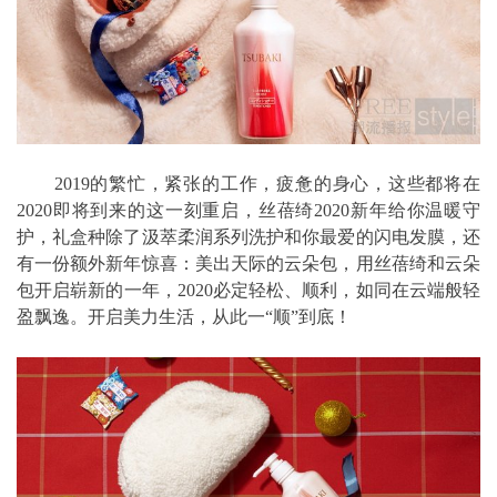
2019的繁忙，紧张的工作，疲惫的身心，这些都将在
2020即将到来的这一刻重启，丝蓓绮2020新年给你温暖守
护，礼盒种除了汲萃柔润系列洗护和你最爱的闪电发膜，还
有一份额外新年惊喜：美出天际的云朵包，用丝蓓绮和云朵
包开启崭新的一年，2020必定轻松、顺利，如同在云端般轻
盈飘逸。开启美力生活，从此一“顺”到底！