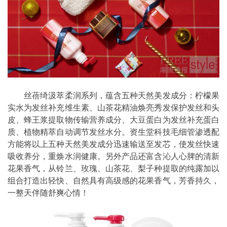
丝蓓绮汲萃柔润系列，蕴含五种天然美发成分：柠檬果
实水为发丝补充维生素、山茶花精油焕亮秀发保护发丝和头
皮、蜂王浆提取物传输营养成分、大豆蛋白为发丝补充蛋白
质、植物精萃自动调节发丝水分。资生堂科技毛细管渗透配
方能将以上五种天然美发成分迅速输送至发芯，使发丝快速
吸收养分，重焕水润健康。另外产品还富含沁人心脾的清新
花果香气，从铃兰、玫瑰、山茶花、梨子种提取的纯露加以
组合打造出轻快、自然具有高级感的花果香气，芳香持久，
一整天伴随舒爽心情！