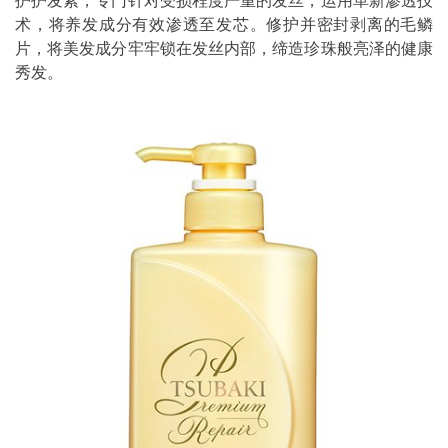
护护发素，专门针对受损程度严重的发丝，运用革新渗透技
术，将养发成分有效渗透至发芯。修护并密封剥离的毛鳞
片，将美发成分牢牢锁在发丝内部，缔造珍珠般亮泽的健康
秀发。