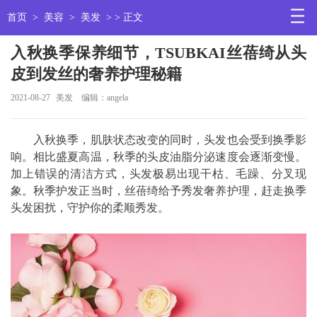
首页
>
美容
>
美发
> > 正文
入秋换季保养细节，TSUBKAI丝蓓绮从头
皮到发丝的奢养护理秘籍
2021-08-27
美发
编辑：angela
入秋换季，肌肤状态改变的同时，头发也会受到换季影
响。相比盛夏高温，秋季的头皮油脂分泌速度会逐渐变慢。
加上错误的清洁方式，头发极易出现干枯、毛躁、分叉现
象。秋季护发正当时，丝蓓绮给予秀发奢养护理，赶走换季
头发困扰，守护你的柔顺秀发。