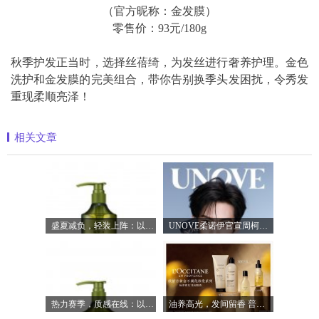
（官方昵称：金发膜）
零售价：93元/180g
秋季护发正当时，选择丝蓓绮，为发丝进行奢养护理。金色
洗护和金发膜的完美组合，带你告别换季头发困扰，令秀发
重现柔顺亮泽！
相关文章
盛夏减负，轻装上阵：以臻品好物焕新生
UNOVE柔诺伊官宣周柯宇成为品牌护发代言
热力赛季，质感在线：以满分状态奔赴盛
油养高光，发间留香 普罗旺斯欧舒丹「黄