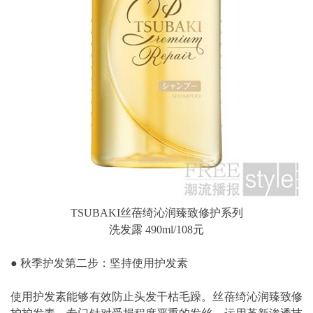
TSUBAKI丝蓓绮沁润臻致修护系列
洗发露 490ml/108元
● 秋季护发第二步：坚持使用护发素
使用护发素能够有效防止头发干枯毛躁。丝蓓绮沁润臻致修