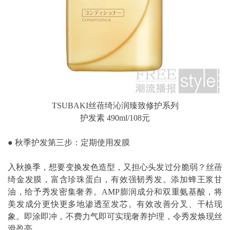
TSUBAKI丝蓓绮沁润臻致修护系列
护发素 490ml/108元
● 秋季护发第三步：定期使用发膜
入秋换季，想要变换发色造型，又担心头发过分脆弱？丝蓓
绮金发膜，富含珍珠蛋白，有效强韧秀发。添加蜂王浆甘
油，给予秀发密集奢养。AMP膨润成分和双重氨基酸，将
美发成分更快更多地渗透至发芯。有效改善分叉、干枯现
象。即涂即冲，不费力气即可实现奢养护理，令秀发焕现丝
滑盈亮。