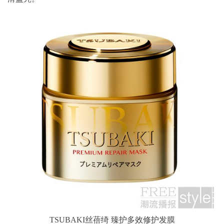
TSUBAKI丝蓓绮 臻护多效修护发膜