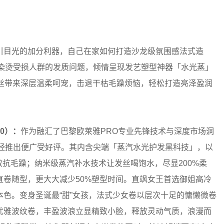
目光的加分利器，自己在家如何打造沙龙级氛围感法式造
及染烫受损人群的发质问题，倾情呈现发艺塑型神器「水光蒸」
发丝带来深层温柔呵宠，击退干枯毛躁烦恼，轻松打造亮泽盈润
80）：
作为融汇了巴黎欧莱雅PRO专业先锋技术与深度市场洞
一经推出便广受好评。其内含尖端「蒸汽水光护发黑科技」，以
效抗毛躁；纳米级蒸汽补水技术让发丝喝饱水，尽显200%柔
卷随型，更大大减少50%塑型时间。直飒女王首选御姐高冷
色。变身圣诞最“甜”女孩，法式少女卷以层次十足的慵懒微卷
优雅波纹卷，丰盈波浪立显精致小脸，释放灵动气质，浪漫而