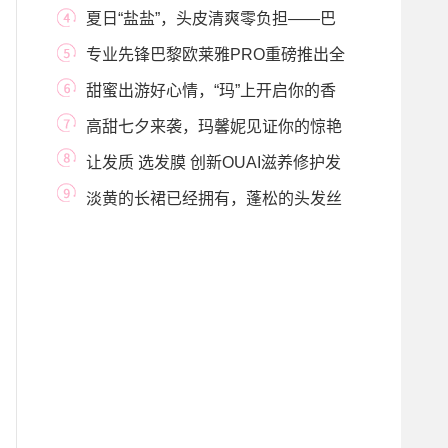
绮从头皮到发丝的
夏日“盐盐”，头皮清爽零负担——巴
黎卡诗海
专业先锋巴黎欧莱雅PRO重磅推出全
新星品「吸金
甜蜜出游好心情，“玛”上开启你的香
氛治愈之
高甜七夕来袭，玛馨妮见证你的惊艳
时刻！
让发质 选发膜 创新OUAI滋养修护发
膜轻盈上市
淡黄的长裙已经拥有，蓬松的头发丝
蓓绮呵守！