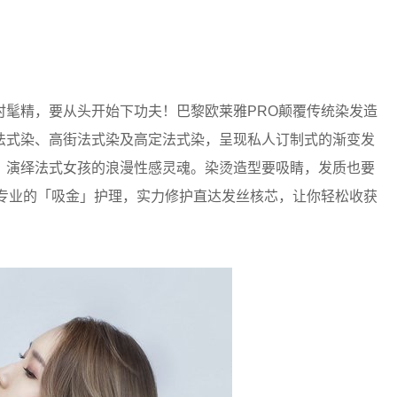
精，要从头开始下功夫！巴黎欧莱雅PRO颠覆传统染发造
法式染、高街法式染及高定法式染，呈现私人订制式的渐变发
，演绎法式女孩的浪漫性感灵魂。染烫造型要吸睛，发质也要
龙专业的「吸金」护理，实力修护直达发丝核芯，让你轻松收获