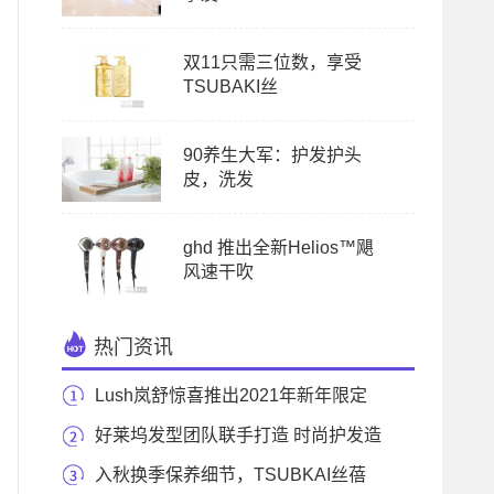
双11只需三位数，享受
TSUBAKI丝
90养生大军：护发护头
皮，洗发
ghd 推出全新Helios™飓
风速干吹
热门资讯
Lush岚舒惊喜推出2021年新年限定
一“泡”而红
好莱坞发型团队联手打造 时尚护发造
型品牌R+C
入秋换季保养细节，TSUBKAI丝蓓