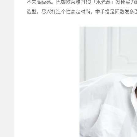
不失高级感。巴黎欧莱雅PRO「水光蒸」发棒实
造型，尽兴打造个性高定时尚，举手投足间散发多