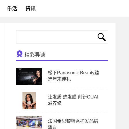
乐活
资讯
精彩导读
松下Panasonic Beauty臻
选年末佳礼
让发质 选发膜 创新OUAI
滋养修
法国希思黎睿秀护发品牌
挚友