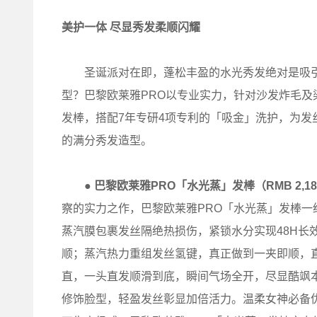
美护一体 尽显秀发柔顺闪耀
圣诞派对在即，蓬松丰盈的水光秀发绝对是吸引
型？巴黎欧莱雅PRO以专业实力，针对沙发炸毛
发棒，搭配7年专研4项专利的「吸金」洗护，为
的满分秀发造型。
● 巴黎欧莱雅PRO「水光蒸」发棒（RMB 2,1
察的实力之作，巴黎欧莱雅PRO「水光蒸」发棒
蒸汽膜包裹发丝隔绝热损伤，紧锁水分实现48H长
顺；蒸汽热力重组发丝氢键，真正做到一夹即顺，直
直，一头直发顺滑到底，瞬间气场全开，尽显酷飒本
修饰脸型，轻盈发丝彰显加倍活力。温柔女神必备