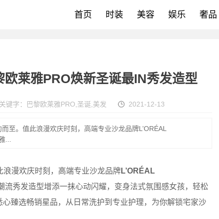
首页
时装
美容
娱乐
奢品
欧莱雅PRO焕新圣诞最IN秀发造型
关键字：
巴黎欧莱雅PRO
,
圣诞
,
美发
2021-12-13
至。值此浪漫欢庆时刻，高端专业沙龙品牌L’ORÉAL
...
浪漫欢庆时刻，高端专业沙龙品牌
L’ORÉAL
潮流秀发造型增添一抹心动闪耀，变身法式氛围感女孩，轻松
悉心臻选畅销星品，从日常洗护到专业护理，为你解锁宅家沙
。