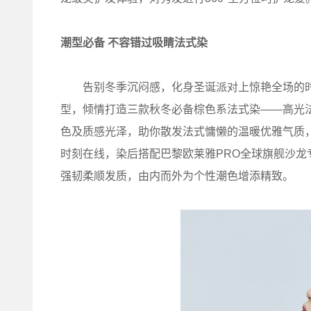
潮型必备 不容错过吸睛法式染
告别冬季沉闷感，化身圣诞派对上惊艳全场的时髦
型，倾情打造三款秋冬必备棕色系法式染——高光
色及质感光泽，助你散发法式慵懒的温暖优雅气质
时刻在线，染后搭配巴黎欧莱雅PRO全球旗舰沙
强韧柔顺发质，由内而外为个性潮色增添精致。