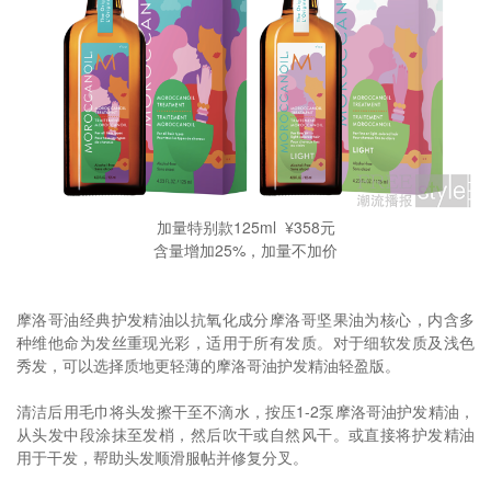
加量特别款125ml ¥358元
含量增加25%，加量不加价
摩洛哥油经典护发精油以抗氧化成分摩洛哥坚果油为核心，内含多
种维他命为发丝重现光彩，适用于所有发质。对于细软发质及浅色
秀发，可以选择质地更轻薄的摩洛哥油护发精油轻盈版。
清洁后用毛巾将头发擦干至不滴水，按压1-2泵摩洛哥油护发精油，
从头发中段涂抹至发梢，然后吹干或自然风干。或直接将护发精油
用于干发，帮助头发顺滑服帖并修复分叉。