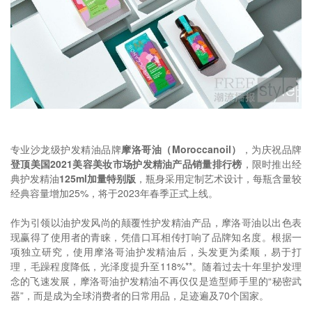
专业沙龙级护发精油品牌
摩洛哥油（
Moroccanoil
）
，为庆祝品牌
登顶美国2
021
美容美妆市场护发精油产品销量
排行榜
，限时推出经
典护发精油
1
25
ml加量特别版
，瓶身采用定制艺术设计，每瓶含量较
经典容量增加25%，将于2023年春季正式上线。
作为引领以油护发风尚的颠覆性护发精油产品，摩洛哥油以出色表
现赢得了使用者的青睐，凭借口耳相传打响了品牌知名度。根据一
项独立研究，使用摩洛哥油护发精油后，头发更为柔顺，易于打
理，毛躁程度降低，光泽度提升至118%**。随着过去十年里护发理
念的飞速发展，摩洛哥油护发精油不再仅仅是造型师手里的“秘密武
器”，而是成为全球消费者的日常用品，足迹遍及70个国家。