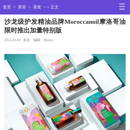
首页
>
美容
>
美发
> > 正文
沙龙级护发精油品牌Moroccanoil摩洛哥油
限时推出加量特别版
2023-03-03
美发
编辑：Bunny