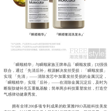
「瞬顺精华」与瞬顺家族王牌单品「瞬顺发膜」
[3]
强强
联合，通过「先清后补」根源解决发丝受损：「瞬顺发膜」
实现 「先清」——清除发芯中加重发丝受损的金属沉淀，
「瞬顺精华」实现「后补」——在清除金属沉淀后，及时为
断裂肽键补充五重氨基酸；简单两步科技重塑发丝，打造空
气感律动健康秀发。
拥有全球200多项专利成果的欧莱雅PRO高能科技美发