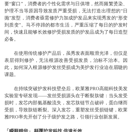
要“窗口”，消费者的个性化需求与日俱增，然而频繁烫染、
护理不当等原因导致发质严重受损，无法打造出理想的“日
抛”发型，消费者亟需修护力加成护发品来实现秀发的“形变
到质变”。马不停蹄的都市生活，严重压缩了每日的护发时
间，快速且能够长效修护受损发质的护发品成为了每日造型
必备。
在使用传统修护产品后，虽秀发表面顺滑光泽，但仅是
表层得到修护，无法根源改善受损发质，治标不治本。因
此，如何深入根源修护发丝受损成为美护发行业迫在眉睫的
课题。
在持续突破护发科技壁垒后，欧莱雅PRO高能科技美发
实验室专研发现——发丝受损源头在于断裂肽键：当头发受
损时，发芯内部氨基酸流失，发芯肽链节点破碎，蛋白继而
受损，导致肽链断裂。深入发芯，重塑发丝受损链键，欧莱
雅PRO率先开创了分子级护发之路，引领行业创新发展。
「瞬顺精华」 颠覆护发科技 倍速长效