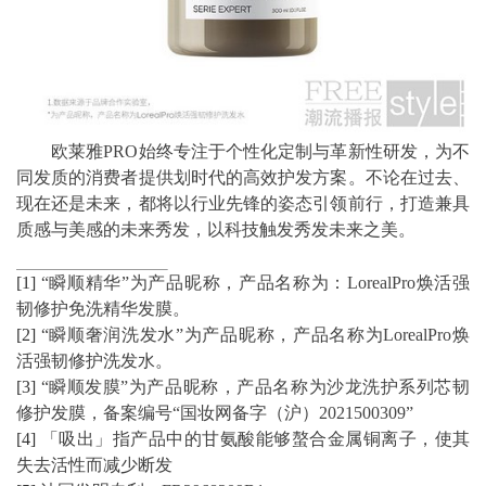
欧莱雅PRO始终专注于个性化定制与革新性研发，为不
同发质的消费者提供划时代的高效护发方案。不论在过去、
现在还是未来，都将以行业先锋的姿态引领前行，打造兼具
质感与美感的未来秀发，以科技触发秀发未来之美。
[1]
“瞬顺精华”为产品昵称，产品名称为：LorealPro焕活强
韧修护免洗精华发膜。
[2]
“瞬顺奢润洗发水”为产品昵称，产品名称为LorealPro焕
活强韧修护洗发水。
[3]
“瞬顺发膜”为产品昵称，产品名称为沙龙洗护系列芯韧
修护发膜，备案编号“国妆网备字（沪）2021500309”
[4]
「吸出」指产品中的甘氨酸能够螯合金属铜离子，使其
失去活性而减少断发