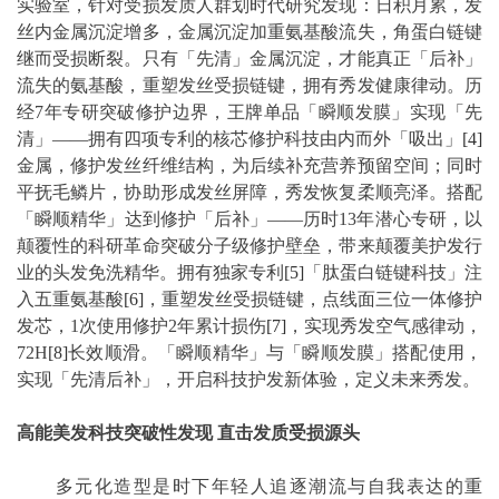
实验室，针对受损发质人群划时代研究发现：日积月累，发
丝内金属沉淀增多，金属沉淀加重氨基酸流失，角蛋白链键
继而受损断裂。只有「先清」金属沉淀，才能真正「后补」
流失的氨基酸，重塑发丝受损链键，拥有秀发健康律动。历
经7年专研突破修护边界，王牌单品「瞬顺发膜」实现「先
清」——拥有四项专利的核芯修护科技由内而外「吸出」
[4]
金属，修护发丝纤维结构，为后续补充营养预留空间；同时
平抚毛鳞片，协助形成发丝屏障，秀发恢复柔顺亮泽。搭配
「瞬顺精华」达到修护「后补」——历时13年潜心专研，以
颠覆性的科研革命突破分子级修护壁垒，带来颠覆美护发行
业的头发免洗精华。拥有独家专利
[5]
「肽蛋白链键科技」注
入五重氨基酸
[6]
，重塑发丝受损链键，点线面三位一体修护
发芯，1次使用修护2年累计损伤
[7]
，实现秀发空气感律动，
72H
[8]
长效顺滑。「瞬顺精华」与「瞬顺发膜」搭配使用，
实现「先清后补」，开启科技护发新体验，定义未来秀发。
高能美发科技突破性发现 直击发质受损源头
多元化造型是时下年轻人追逐潮流与自我表达的重