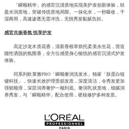
「瞬顺精华」的感官沉浸质地实现美护发创新体验，轻
盈水润质地，突破传统质地局限。一抹化水，一秒吸收，干
湿两用，高速渗透无需冲洗，无惧秀发黏腻负担。
感官共振香氛
悦享护发
高定沙龙木质花香，清新香根草烘托柔美永生花，营造
随性洒脱的氛围香，全方位感受身心愉悦的感官沉浸式护发
体验。
同系列欧莱雅PRO「瞬顺奢润洗发水」独家「肽蛋白链
键科技」，快速长效护理受损发质，深度清洁，令秀发更加
强韧顺滑，深层润养奢护一顺到底。奢润乳状质地，细腻润
养秀发，与「瞬顺精华」配合使用，硬核修护多种发质。