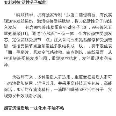
专利科技
活性分子赋能
「瞬顺精华」拥有独家专利「肽蛋白链键科技」有效实
现逆转发丝损伤，激活链接受损肽键，将50亿活性分子
[9]
注
入发芯——包含99%菁纯肽蛋白链键分子
[10]
，99%菁纯五
重氨基酸
[11]
。通过“点线面“三位一体，全方位修护受损发
芯。定位发丝受损节「点」注入菁纯五重氨基酸修护受损链
键，链接受损节点重塑发丝多肽结构成「线」，抚平发丝表
「面」毛鳞片，秀发空气感律动。由点到线，由线及面，从
根源解决受损发质问题，重塑发丝结构，发丝重现水润光
泽。
为破局而来，多种发质人群适用，重度受损发质人群可
与精油叠加使用，润泽兼具。并采用高科技真空包装，高能
保活，永活封存滴滴精粹，一滴即可瞬释50亿活性分子，实
现秀发长效顺滑水润。
感官沉浸质地
一抹化水
不油不粘