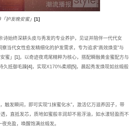
诗「护发晚安蜜」
[1]
黎卡诗始终深耕头皮与秀发的专业养护，见证并陪伴一代代女
察当代女性愈发精细化的护发需求，专为追求“高效焕变”与
晚安蜜」
[1]
，以奇迹夜鸢尾精粹为核心，搭配瞬融黄金蜜配方与
H持久抵御毛躁
[4]
，实现X170%柔顺
[5]
，晨起秀发焕现如丝缎般
，触发瞬间，即可实现“1抹蜜化水”，激活亿万滋养因子，带
渗透，直抵发芯，质地如蜜般丰润却不易浮油，如水漾轻盈而不
一夜充盈，唤醒饱满丝缎发。