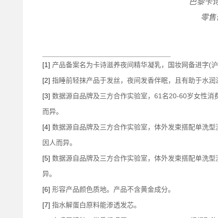
巴黎卡
零售价
[1]
产品备案名为卡诗滋养夜间精华凝乳，国妆网备进字(沪)20
[2]
指睡前轻抹产品于发丝，夜间发香伴眠，且有助于水润
[3]
数据源自品牌及三方合作实验室，61名20-60岁女
而异。
[4]
数据源自品牌及三方合作实验室，体外发束搭配单洗型
因人而异。
[5]
数据源自品牌及三方合作实验室，体外发束搭配单洗型
异。
[6]
形容产品颜色质地。产品不含黄金成分。
[7]
指水解蛋白原料能渗透发芯。