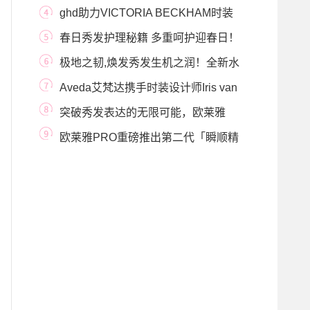
态养护新
ghd助力VICTORIA BECKHAM时装
秀，引领2023年春夏发型趋
春日秀发护理秘籍 多重呵护迎春日！
教你解决春
极地之韧,焕发秀发生机之润！全新水
之密语净润
Aveda艾梵达携手时装设计师Iris van
Herpen 倾情推出
突破秀发表达的无限可能，欧莱雅
PRO携全球旗舰
欧莱雅PRO重磅推出第二代「瞬顺精
油」 1瓶多效