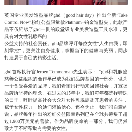
英国专业美发造型品牌ghd（good hair day）推出全新“Take
Control Now”粉红公益限量款Platinum+铂金造型夹，此款产
品不仅延续了ghd一贯的殿堂级专业美发造型工具水准，更
具有对女性乳腺癌的
公益支持的社会责任。ghd品牌呼吁每位女性“人生由我，即
刻掌控”，更关注自身健康，掌握当下的健康与美丽，同步
打造属于自己的精彩生活。
ghd首席执行官Jeroen Temmerman先生表示： “ghd和乳腺癌
慈善公益组织的合作早已成为我们品牌基因的一部分。做为
一个备受喜爱的品牌，我们希望用行动来回馈社会，并宣扬
品牌所坚持的理念。在过去的15年中，我们每年都选择特殊
的日子，呼吁提高社会大众对女性乳腺癌及其患者的关注，
赋予女性权力，给她们灌输信心。迄今为止，我们很自豪的
说，品牌每年推出的粉红公益限量系列已在全球共筹集了超
过1,900万美元的善款。作为品牌使命的一部分，我们仍然
致力于不断帮助有需要的女性。”