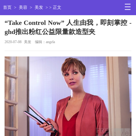
首页
>
美容
>
美发
> > 正文
“Take Control Now” 人生由我，即刻掌控 -
ghd推出粉红公益限量款造型夹
2020-07-08
美发
编辑：angela