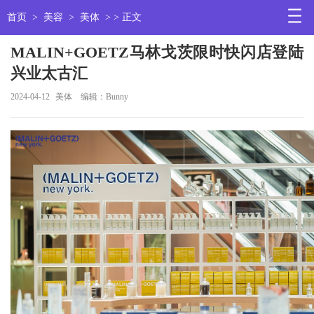
首页
>
美容
>
美体
> > 正文
MALIN+GOETZ马林戈茨限时快闪店登陆
兴业太古汇
2024-04-12
美体
编辑：Bunny