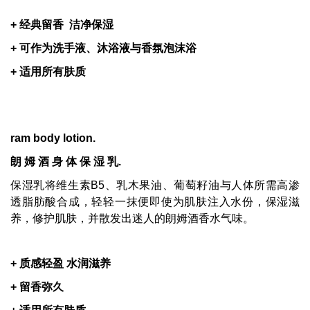
+
经典留香
洁净保湿
+
可作为洗手液、沐浴液与香氛泡沫浴
+
适用所有肤质
ram body lotion.
朗
姆
酒
身
体
保
湿
乳
.
保湿乳将维生素B5、乳木果油、葡萄籽油与人体所需高渗
透脂肪酸合成，轻轻一抹便即使为肌肤注入水份，保湿滋
养，修护肌肤，并散发出迷人的朗姆酒香水气味。
+
质感轻盈
水润滋养
+
留香弥久