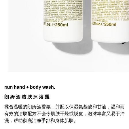
ram hand + body wash.
朗
姆
酒
洁
肤
沐
浴
露
.
揉合温暖的朗姆酒香氛，并配以保湿氨基酸和甘油，温和而
有效的洁肤配方不会令肌肤干燥或脱皮，泡沫丰富又易于冲
洗，帮助彻底洁净手部和身体肌肤。