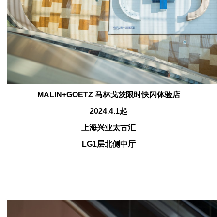
MALIN+GOETZ
马林戈茨限时快闪体验店
2024.4.1
起
上海
兴业太古汇
LG1
层
北侧
中厅