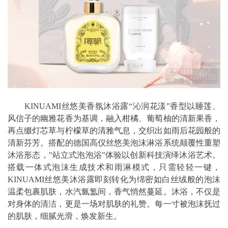
KINUAMI丝悠美香氛沐浴露“沁润花漾”香型以睡莲、
风信子的幽雅花香为基调，融入柑橘、葡萄柚的清新果香，
再点缀灯芯草与柠檬草的清雅气息，交织出如雨后花园般的
清新芬芳。搭配的德国高仪丝悠美泡沫淋浴系统颠覆性重塑
沐浴形态，"站立式泡泡浴"体验以创新科技演绎沐浴艺术。
搭载一体式泡沫生成技术和雨淋模式，只需轻轻一键，
KINUAMI丝悠美沐浴露即刻转化为绵密如白丝绒般的泡沫
温柔包裹肌肤，水汽氤氲间，香气悄然蔓延。沐浴，不仅是
对身体的清洁，更是一场对肌肤的礼赞。每一寸被泡沫抚过
的肌肤，细腻光滑，焕发新生。