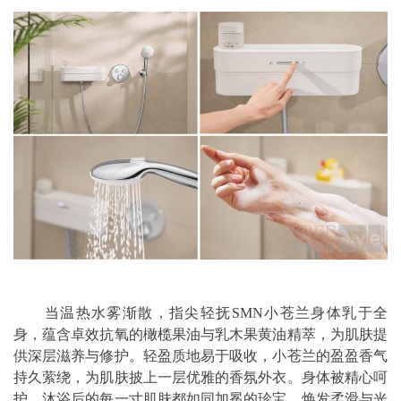
当温热水雾渐散，指尖轻抚SMN小苍兰身体乳于全
身，蕴含卓效抗氧的橄榄果油与乳木果黄油精萃，为肌肤提
供深层滋养与修护。轻盈质地易于吸收，小苍兰的盈盈香气
持久萦绕，为肌肤披上一层优雅的香氛外衣。身体被精心呵
护，沐浴后的每一寸肌肤都如同加冕的珍宝，焕发柔滑与光