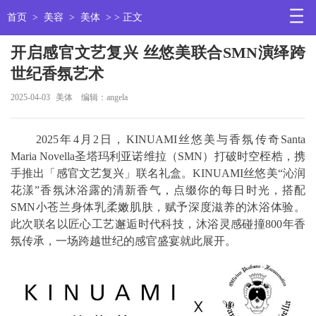
首页
>
美容
>
美体
> > 正文
开启感官文艺复兴 丝悠美联合SMN演绎跨
世纪香氛艺术
2025-04-03
美体
编辑：angela
2025年4月2日，KINUAMI丝悠美与香氛传奇Santa
Maria Novella圣塔玛利亚诺维拉（SMN）打破时空桎梏，携
手推出「感官文艺复兴」联名礼盒。KINUAMI丝悠美“沁润
花漾”香氛沐浴露的清新香气，点缀你的每日时光，搭配
SMN小苍兰身体乳柔嫩肌肤，赋予深度滋养的沐浴体验。
此次联名以匠心工艺邂逅时代科技，沐浴灵感碰撞800年香
氛传承，一场跨越世纪的感官盛宴就此展开。