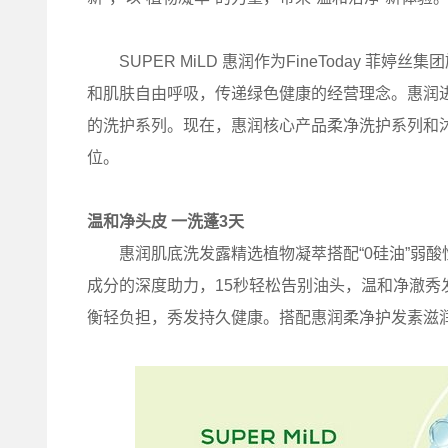
SUPER MiLD 惠润作为FineToday 菲
和肌肤自由呼吸，传递绿色健康的经营理念。惠润
的洗护系列。现在，惠润核心产品柔净洗护系列和
位。
温和净头皮 一洗蓬3天
惠润肌底洗发露精选植物凝萃搭配“0硅油”弱酸
成分的深度助力，15秒轻松告别油头，温和净澈秀
衡轻负担，秀发持久健康。搭配惠润柔净护发素滋润