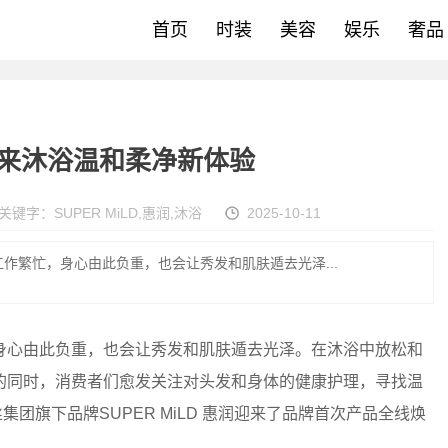
首页
时装
美容
娱乐
奢品
级 带来沐浴温和柔净新体验
关键字：
SUPER MiLD
,
惠润
,
沐浴
2025-10-11
作繁忙，身心由此负重，也会让秀发和肌肤遁去光泽...
心由此负重，也会让秀发和肌肤遁去光泽。在沐浴中放松和
的同时，消费者们愈发关注对头发和身体的健康护理，寻找温
菲婷丝集团旗下品牌SUPER MiLD 惠润迎来了品牌首次产品全线焕
。