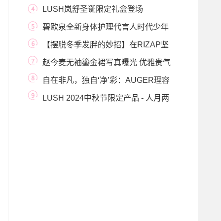
菜让你健康
LUSH岚舒圣诞限定礼盒登场
碧欧泉全新身体护理代言人时代少年
团 无处不滑
【摆脱冬季发胖的妙招】在RIZAP坚
持锻炼,别让您
赵今麦无袖鎏金裙写真曝光 优雅贵气
中尽显少女
自在非凡，独自‘净’彩：AUGER理容
工具品牌新品
LUSH 2024中秋节限定产品 - 人月两
团圆礼盒