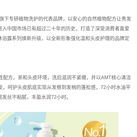
婷丝集团旗下专研植物洗护的代表品牌，以安心的自然植物配方让秀发
进入中国市场已有超过二十年的历史，打造了深受消费者喜爱
沐浴露系列焕新升级，以全新形象强化温和头皮护理的品牌定
性配方，亲和头皮环境，洗后滋润不紧绷，并以AMT核心清洁
发，呵护头皮肌底实现从发根到发梢的蓬松感，72小时水油平
发丝不粘腻，丰盈水润72小时。