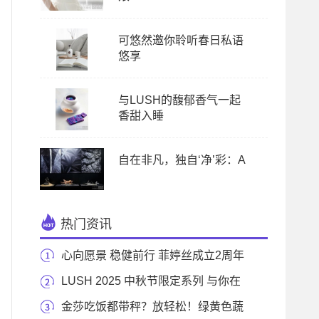
可悠然邀你聆听春日私语
悠享
与LUSH的馥郁香气一起
香甜入睡
自在非凡，独自‘净’彩：A
热门资讯
心向愿景 稳健前行 菲婷丝成立2周年
LUSH 2025 中秋节限定系列 与你在
满月影下享受沐浴
金莎吃饭都带秤？放轻松！绿黄色蔬