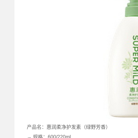
产品名：惠润柔净护发素（绿野芳香）
→ 规格：600/220mL