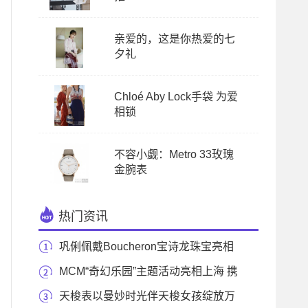
亲爱的，这是你热爱的七
夕礼
Chloé Aby Lock手袋 为爱
相锁
不容小觑：Metro 33玫瑰
金腕表
热门资讯
巩俐佩戴Boucheron宝诗龙珠宝亮相
第76届威尼斯国际
MCM“奇幻乐园”主题活动亮相上海 携
手新生代偶
天梭表以曼妙时光伴天梭女孩绽放万