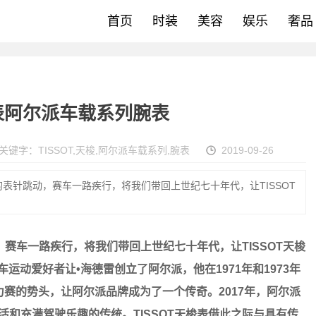
首页
时装
美容
娱乐
奢品
梭表阿尔派车载系列腕表
关键字：
TISSOT
,
天梭
,
阿尔派车载系列
,
腕表
2019-09-26
表针跳动，赛车一路疾行，将我们带回上世纪七十年代，让TISSOT
车一路疾行，将我们带回上世纪七十年代，让TISSOT天梭
汽车运动爱好者让•海德雷创立了阿尔派，他在1971年和1973年
卡洛拉力赛的势头，让阿尔派品牌成为了一个传奇。2017年，阿尔派
活和充满驾驶乐趣的传统。TISSOT天梭表借此之际与具有传