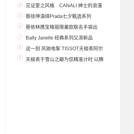
千姿态
见证爱之风格 CANALI 绅士的浪漫
时刻
蔡徐坤演绎Prada七夕甄选系列
蔡依林携宝格丽限量款联名手袋出
街，演绎初秋
Bally Janelle 经典系列又添新品
这一刻 风驰电掣 TISSOT天梭表阿尔
派车载系列腕表
天梭表于雪山之巅为您精准计时 以腾
智系列腕表