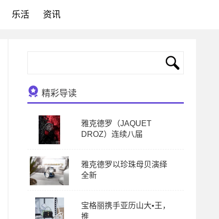
乐活
资讯
精彩导读
雅克德罗（JAQUET
DROZ）连续八届
雅克德罗以珍珠母贝演绎
全新
宝格丽携手亚历山大•王，
推