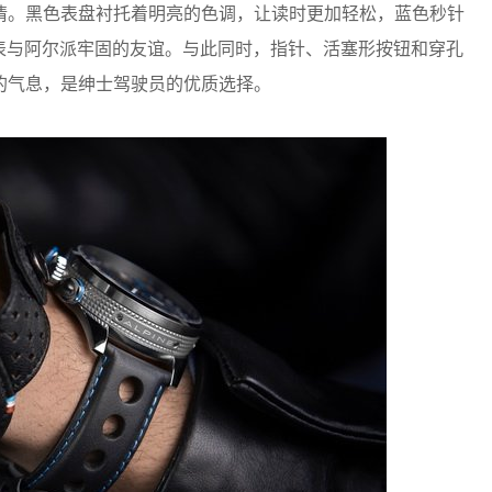
情。黑色表盘衬托着明亮的色调，让读时更加轻松，蓝色秒针
天梭表与阿尔派牢固的友谊。与此同时，指针、活塞形按钮和穿孔
的气息，是绅士驾驶员的优质选择。