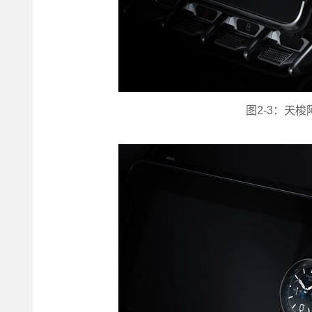
图2-3：天