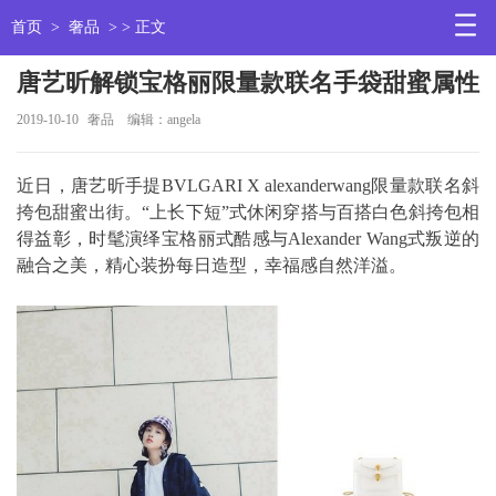
首页
>
奢品
> > 正文
唐艺昕解锁宝格丽限量款联名手袋甜蜜属性
2019-10-10
奢品
编辑：angela
近日，唐艺昕手提BVLGARI X alexanderwang限量款联名斜
挎包甜蜜出街。“上长下短”式休闲穿搭与百搭白色斜挎包相
得益彰，时髦演绎宝格丽式酷感与Alexander Wang式叛逆的
融合之美，精心装扮每日造型，幸福感自然洋溢。