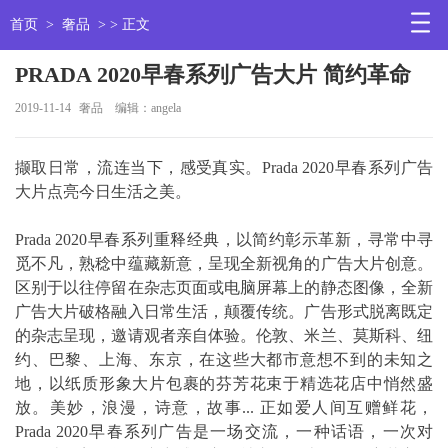
首页
>
奢品
> > 正文
PRADA 2020早春系列广告大片 简约革命
2019-11-14
奢品
编辑：angela
撷取日常，流连当下，感受真实。Prada 2020早春系列广告
大片点亮今日生活之美。
Prada 2020早春系列重释经典，以简约彰示革新，寻常中寻
觅不凡，熟稔中蕴藏新意，呈现全新视角的广告大片创意。
区别于以往停留在杂志页面或电脑屏幕上的静态图像，全新
广告大片破格融入日常生活，颠覆传统。广告形式脱离既定
的杂志呈现，邀请观者亲自体验。伦敦、米兰、莫斯科、纽
约、巴黎、上海、东京，在这些大都市意想不到的未知之
地，以纸质形象大片包裹的芬芳花束于精选花店中悄然盛
放。美妙，浪漫，诗意，故事... 正如爱人间互赠鲜花，
Prada 2020早春系列广告是一场交流，一种话语，一次对