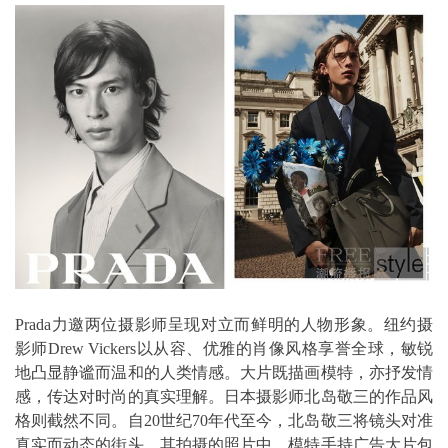
Prada力邀两位摄影师呈现对立而鲜明的人物形象。纽约摄
影师Drew Vickers以从容、优雅的肖像风格享誉全球，敏锐
地凸显静谧而温和的人类情感。大片既描画模特，亦抒发情
感，传达对时尚的真实理解。日本摄影师北岛敬三的作品风
格则截然不同。自20世纪70年代至今，北岛敬三将镜头对准
真实而动态的街头。其拍摄的照片中，模特手持广告大片包