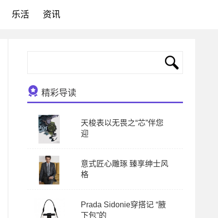
乐活
资讯
精彩导读
天梭表以无畏之“芯”伴您
迎
意式匠心雕琢 臻享绅士风
格
Prada Sidonie穿搭记 “腋
下包”的