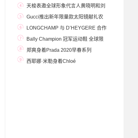
封面大片
天梭表邀全球形象代言人黄晓明和刘
亦菲共赴探
Gucci推出新年限量款太阳镜献礼农
历新年
LONGCHAMP 与 D’HEYGERE 合作
特别献礼 ANDAM 成立30周
Bally Champion 冠军运动鞋 全球限
量发布1851双
郑爽身着Prada 2020早春系列
西耶娜·米勒身着Chloé