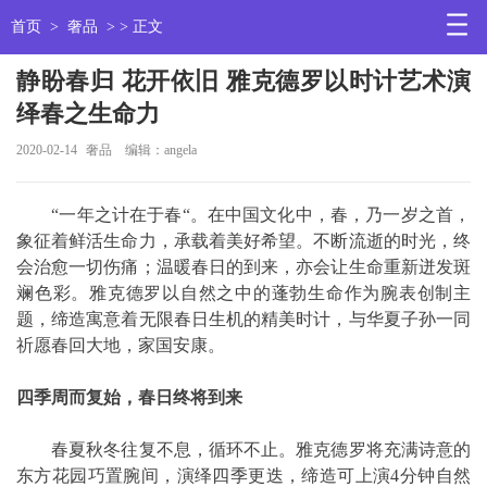
首页
>
奢品
> > 正文
静盼春归 花开依旧 雅克德罗以时计艺术演
绎春之生命力
2020-02-14
奢品
编辑：angela
“一年之计在于春“。在中国文化中，春，乃一岁之首，
象征着鲜活生命力，承载着美好希望。不断流逝的时光，终
会治愈一切伤痛；温暖春日的到来，亦会让生命重新迸发斑
斓色彩。雅克德罗以自然之中的蓬勃生命作为腕表创制主
题，缔造寓意着无限春日生机的精美时计，与华夏子孙一同
祈愿春回大地，家国安康。
四季周而复始，春日终将到来
春夏秋冬往复不息，循环不止。雅克德罗将充满诗意的
东方花园巧置腕间，演绎四季更迭，缔造可上演4分钟自然