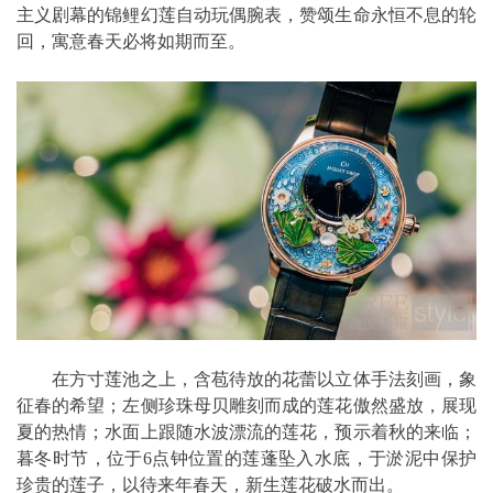
主义剧幕的锦鲤幻莲自动玩偶腕表，赞颂生命永恒不息的轮
回，寓意春天必将如期而至。
在方寸莲池之上，含苞待放的花蕾以立体手法刻画，象
征春的希望；左侧珍珠母贝雕刻而成的莲花傲然盛放，展现
夏的热情；水面上跟随水波漂流的莲花，预示着秋的来临；
暮冬时节，位于6点钟位置的莲蓬坠入水底，于淤泥中保护
珍贵的莲子，以待来年春天，新生莲花破水而出。