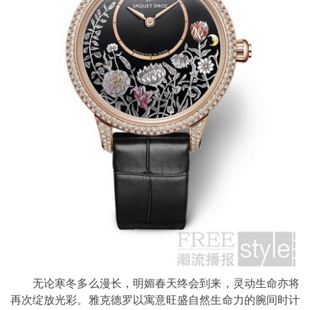
无论寒冬多么漫长，明媚春天终会到来，灵动生命亦将
再次绽放光彩。雅克德罗以寓意旺盛自然生命力的腕间时计