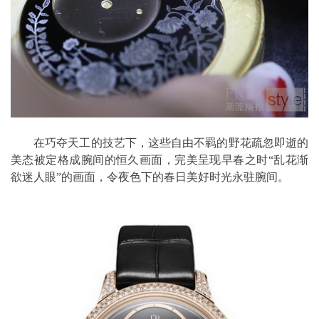
在巧夺天工的技艺下，这些自由不羁的野花疏忽即逝的
美态被定格成腕间的恒久画面，完美呈现早春之时“乱花渐
欲迷人眼”的画面，令夜色下的春日美好时光永驻腕间。