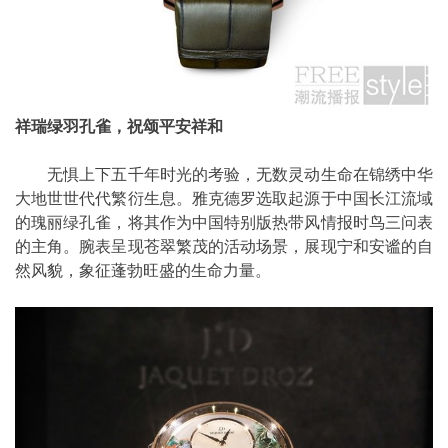
祥瑞绿羽孔雀，祝颂平安祥和
无惧上下五千年时光的考验，无数灵动生命在锦绣中华
大地世世代代繁衍生息。雅克德罗选取起源于中国长江流域
的瑰丽绿孔雀，将其作为中国特别版热带风情报时鸟三问表
的主角。腕表呈现苍翠繁茂的活动场景，展现宁和安谧的自
然风貌，象征蓬勃旺盛的生命力量。