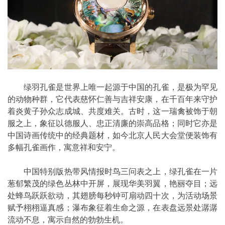
绿羽孔雀是世界上唯一起源于中国的孔雀，是极为罕见
的动物种群，它代表慈怀仁善与吉祥安康，在千百年来守护
着炎黄子孙众志成城、共度难关。古时，这一瑞禽被饰于朝
服之上，象征以德服人、忠正清廉的崇高品格；同时它亦是
中国诗画传统中的经典题材，如今北京人民大会堂便装饰有
多幅孔雀画作，寓意祥和安宁。
中国特别版热带风情报时鸟三问表之上，绿孔雀在一片
葱郁繁茂的绿色丛林中开屏，展现华美羽翼，艳丽夺目；远
处蜂鸟跃跃欲动，其翅膀每秒钟可扇动四十次，为活动场景
赋予栩栩逼真感；瀑布象征着生命之源，在表盘远景处潺潺
流动不息，寓示自然的勃勃生机。