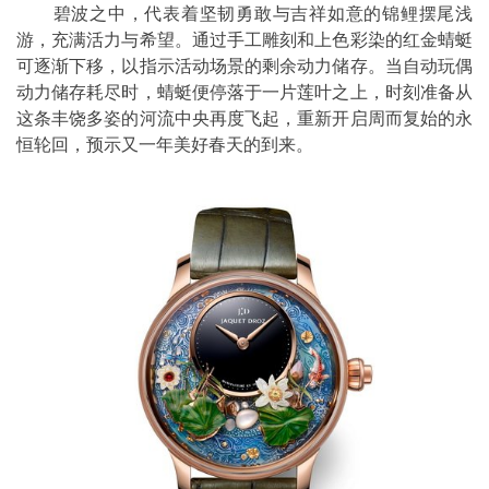
碧波之中，代表着坚韧勇敢与吉祥如意的锦鲤摆尾浅
游，充满活力与希望。通过手工雕刻和上色彩染的红金蜻蜓
可逐渐下移，以指示活动场景的剩余动力储存。当自动玩偶
动力储存耗尽时，蜻蜓便停落于一片莲叶之上，时刻准备从
这条丰饶多姿的河流中央再度飞起，重新开启周而复始的永
恒轮回，预示又一年美好春天的到来。