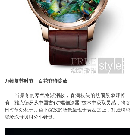
万物复苏时节，百花齐待绽放
当凛冬的寒气逐渐消散，春满枝头的热闹景象即将上
演。雅克德罗从中国古代“螺钿漆器”技术中汲取灵感，将春
日时节众花于月色下绽放的场景呈现于表盘之上，打造缟玛
瑙珍珠母贝时分小针盘。