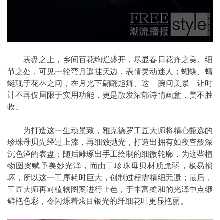
表盘之上，乡间百花绚烂盛开，尽显春日花卉之美。细
节之处，可见一轮弯月遥挂天边，表情灵动迷人；蝴蝶、蜻
蜓现于花丛之间，在月光下翩翩起舞。这一腕间美景，让时
计不再仅局限于实用功能，更是散发浓郁诗情画意，美不胜
收。
为打造这一生动景致，雅克德罗工匠大师将精心甄选的
珍珠母贝先经过上漆，再细致抛光，打造出拥有如夜空般深
沉色泽的表盘；随后雕琢出手工绘制的细微轮廓，为这些植
物图案赋予美妙光泽，而由于珍珠母贝材质脆弱，极易损
坏，所以这一工序耗时巨大，创制过程需精细无遗；最后，
工匠大师再对植物图案进行上色，于丰富柔和的光泽中点缀
鲜艳色彩，令闪烁着炫目银光的纤细花叶更显艳丽。