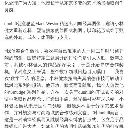
化处理广为人知，他擅长于从东京多变的艺术场景撷取创作
灵感。
dunhill创意总监Mark Weston精选出四幅经典图像，邀请小林
健太重新诠释，塑造抽象的绘图式构图，以印花形式饰于甄
选的外套、成衣，休闲装与皮具。
“我信奉合作致胜，喜欢与自己敬重的人一同工作时思路开
阔的感觉。围绕特定主题展开的讨论总是引人入胜。数年之
前，我被小林健太的作品深深吸引，于是开始寻求合作契
机。某种意义上来说，整个数字领域日趋引人瞩目——我喜
欢‘数字工艺’的理念。小林健太扭曲失真的创作技巧触动了
我对此系列的想法。他开放、慷慨而又随和。我个人偏爱他
的‘Smudge’系列作品，亦在一次关于dunhill的开诚布公的对
话中汲取作品理念，打造出手袋、丝光棉衬衫与尼龙帽。小
林健太虽从未涉足时尚领域，但他从不吝于分享其艺术创
作，并对初次与时尚领域的合作感到兴奋。 对dunhill而言，
这是一种演绎经典而又跳脱经典束缚的新形式。它立足于品
牌经典广告大片，如60年代的杰明街店铺和70年代的打火机