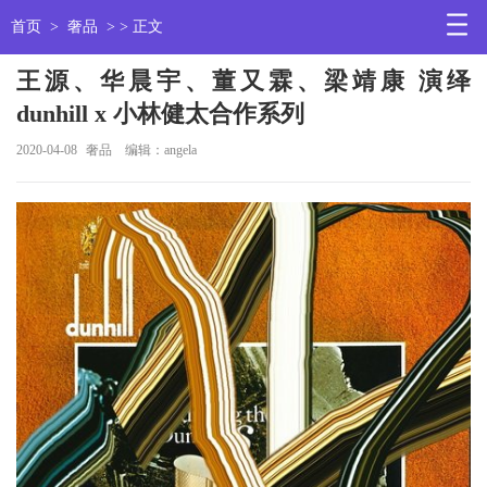
首页
>
奢品
> > 正文
王源、华晨宇、董又霖、梁靖康 演绎
dunhill x 小林健太合作系列
2020-04-08
奢品
编辑：angela