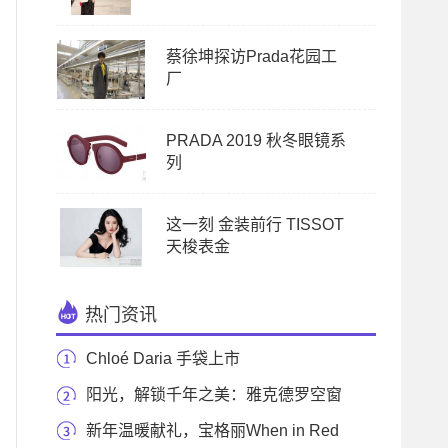
蔡徐坤探访Prada花园工
厂
PRADA 2019 秋冬眼镜系
列
这一刻 金装前行 TISSOT
天梭表金
热门资讯
Chloé Daria 手袋上市
阳光，解锁千年之美：雅克德罗空窗
珐琅时分小
新年温暖献礼，宝格丽When in Red