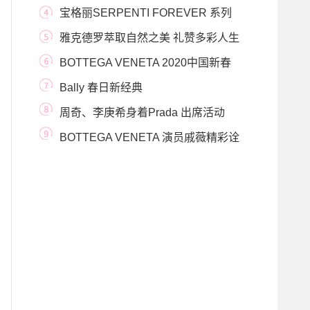
系列点燃绚烂红色
宝格丽SERPENTI FOREVER 系列
2020情人节特献 ——灵蛇
雅克德罗萃取自然之美 礼赞多彩人生
传奇故事
BOTTEGA VENETA 2020中国新春
佳节
Bally 春日新经典
周奇、李庚希身着Prada 出席活动
BOTTEGA VENETA 演员戚薇精彩诠
释2019早秋系列