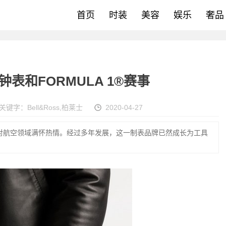
首页
时装
美容
娱乐
奢品
 高级钟表和FORMULA 1®赛事
关键字：
Bell&Ross
,
柏莱士
2020-04-27
以来一直对航空领域满怀热情。经过多年发展，这一制表品牌已然成长为工具