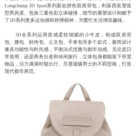
Longchamp 3D Sport系列新款拼色双肩背包，利落西装塑造
型男风度。包身三重色彩立体碰撞，细节的重塑设计则赋予
了3D系列更多运动感和拼搏精神，为繁忙生活增添趣味。
3D全系列运用质感柔软细腻的小牛皮，制成双肩背
包、腰包、斜挎包、公文包、手拿包等多个款式，极简设计
兼具功能性与时尚感，平衡法式优雅与都市动感。无论是日
常使用，还是商务出差和休闲旅行，立体包身都能装下所需
物品，活力满满时髦出行。尽显珑骧男士的不羁型格，打造
现代都市典范。