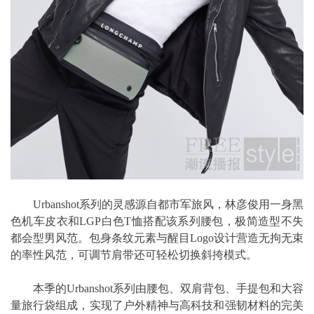
Urbanshot系列的灵感源自都市军旅风，林彦俊用一身黑
色机车皮衣和LGP白色T恤搭配该系列腰包，极简造型不失
都会型男风范。包身条纹元素与醒目Logo设计营造无拘无束
的率性风范，可调节肩带还可轻松切换斜挎模式。
本季的Urbanshot系列由腰包、双肩背包、手提包和大容
量旅行袋组成，实现了户外精神与高科技和强韧材料的完美