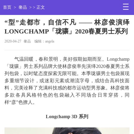
首页
>
奢品
> > 正文
“型”走都市，自信不凡 —— 林彦俊演绎
LONGCHAMP「珑骧」2020春夏男士系列
2020-04-27
奢品
编辑：angela
气温回暖，春和景明，美好假期如期而至。Longchamp
「珑骧」男士系列品牌大使林彦俊率先演绎2020春夏男士系
列包袋，以时髦态度探索无限可能。本季珑骧男士包袋展现
多重细节设计，或迷彩元素或潮流字母，或结合高科技面
料，完美诠释了充满科技感的都市运动型男形象。林彦俊将
多款各具风格特色的包袋融入不同场合日常穿搭，同
样“彦”色撩人。
Longchamp 3D 系列